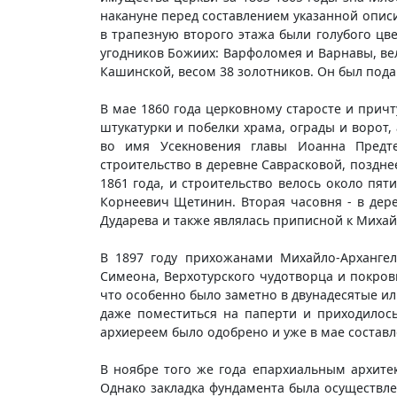
накануне перед составлением указанной описи
в трапезную второго этажа были голубого цв
угодников Божиих: Варфоломея и Варнавы, в
Кашинской, весом 38 золотников. Он был пода
В мае 1860 года церковному старосте и прич
штукатурки и побелки храма, ограды и ворот
во имя Усекновения главы Иоанна Предте
строительство в деревне Саврасковой, поздн
1861 года, и строительство велось около пят
Корнеевич Щетинин. Вторая часовня - в дер
Дударева и также являлась приписной к Михай
В 1897 году прихожанами Михайло-Архангел
Симеона, Верхотурского чудотворца и покров
что особенно было заметно в двунадесятые и
даже поместиться на паперти и приходилос
архиереем было одобрено и уже в мае составле
В ноябре того же года епархиальным архитек
Однако закладка фундамента была осуществле