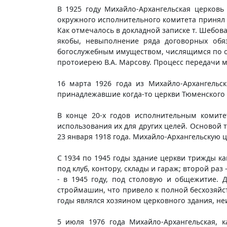
В 1925 году Михайло-Архангельская церковь
окружного исполнительного комитета принял
Как отмечалось в докладной записке т. Шебов
якобы, невыполнение ряда договорных обя
богослужебным имуществом, числящимся по оп
протоиерею В.А. Марсову. Процесс передачи м
16 марта 1926 года из Михайло-Архангельс
принадлежавшие когда-то церкви Тюменского С
В конце 20-х годов исполнительным комите
использования их для других целей. Основой т
23 января 1918 года. Михайло-Архангельскую 
С 1934 по 1945 годы здание церкви трижды ка
под клуб, контору, склады и гараж; второй ра
- в 1945 году, под столовую и общежитие. 
строймашин, что привело к полной бесхозяйст
годы являлся хозяином церковного здания, не
5 июля 1976 года Михайло-Архангельская, к