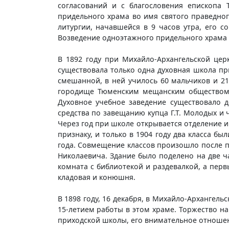
согласований и с благословения епископа 
придельного храма во имя святого праведног
литургии, начавшейся в 9 часов утра, его 
Возведение одноэтажного придельного храма 
В 1892 году при Михайло-Архангельской цер
существовала только одна духовная школа п
смешанной, в ней училось 60 мальчиков и 21
городище Тюменским мещанским обществом д
Духовное учебное заведение существовало д
средства по завещанию купца Г.Т. Молодых и 
Через год при школе открывается отделение и
признаку, и только в 1904 году два класса б
года. Совмещение классов произошло после п
Николаевича. Здание было поделено на две ча
комната с библиотекой и раздевалкой, а пер
кладовая и конюшня.
В 1898 году, 16 декабря, в Михайло-Архангель
15-летием работы в этом храме. Торжество на
приходской школы, его внимательное отношени