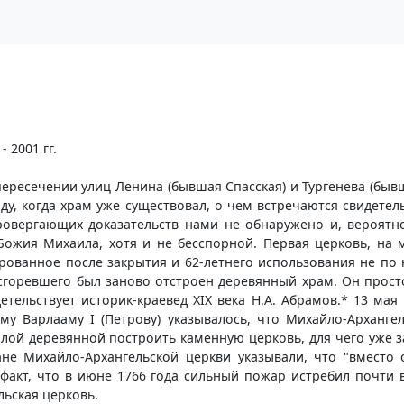
 2001 гг.
ересечении улиц Ленина (бывшая Спасская) и Тургенева (бывш
у, когда храм уже существовал, о чем встречаются свидетельс
овергающих доказательств нами не обнаружено и, вероятно,
Божия Михаила, хотя и не бесспорной. Первая церковь, на 
рованное после закрытия и 62-летнего использования не по
сгоревшего был заново отстроен деревянный храм. Он простоя
етельствует историк-краевед XIX века Н.А. Абрамов.* 13 ма
му Варлааму I (Петрову) указывалось, что Михайло-Архангел
лой деревянной построить каменную церковь, для чего уже з
ане Михайло-Архангельской церкви указывали, что "вместо
т факт, что в июне 1766 года сильный пожар истребил почти
ьская церковь.