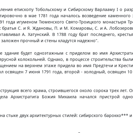
вления епископу Тобольскому и Сибирскому Варлааму I о раз
тировочно в мае 1781 года началось возведение каменного
1791 года игуменом Тюменского Свято-Троицкого монастыря Т
ратья С. и Я. Ждановы, П. и М. Комаровы, С. и А. Лобозеров
отавливал А. Хатунский. В 1788 году брат последнего, крест
т заложен прочный и стены кладутся надежно".
ое здание будет одноэтажным с приделом во имя Архистрат
ярусной колокольней. Однако, в процессе строительства бы
ещением на верхнем этаже придела во имя Предтечи и Крестит
ыл освящен 7 июня 1791 года, второй - холодный, освящен 10
струкция всего храма, строившегося около сорока трех лет. О
идела Архистратига Божия Михаила начался пристрой одн
а стыке двух архитектурных стилей: сибирского барокко*** и 