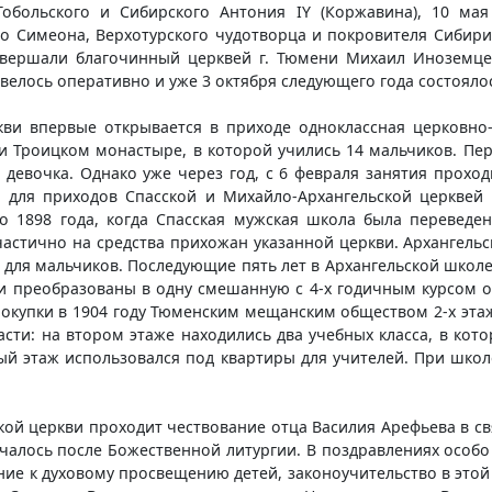
Тобольского и Сибирского Антония IY (Коржавина), 10 мая
о Симеона, Верхотурского чудотворца и покровителя Сибири
совершали благочинный церквей г. Тюмени Михаил Иноземц
велось оперативно и уже 3 октября следующего года состояло
кви впервые открывается в приходе одноклассная церковно
ри Троицком монастыре, в которой учились 14 мальчиков. Пе
 девочка. Однако уже через год, с 6 февраля занятия прох
ля приходов Спасской и Михайло-Архангельской церквей и
о 1898 года, когда Спасская мужская школа была переведе
частично на средства прихожан указанной церкви. Архангель
 для мальчиков. Последующие пять лет в Архангельской школ
ыли преобразованы в одну смешанную с 4-х годичным курсом 
окупки в 1904 году Тюменским мещанским обществом 2-х эта
сти: на втором этаже находились два учебных класса, в кото
вый этаж использовался под квартиры для учителей. При школ
ской церкви проходит чествование отца Василия Арефьева в с
чалось после Божественной литургии. В поздравлениях особо
е к духовому просвещению детей, законоучительство в этой ш