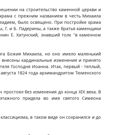
решении на строительство каменной церкви и
 храма с прежним названием в честь Михаила
реадием, было освящено. При постройке храма
ы, Г. и Б. Падерины, а также братья каменщики
ьянин Е. Хатунский, знавший толк "в каменном
ига Божия Михаила, но оно имело маленький
ли внесены кардинальные изменения и принято
еля Господня Иоанна. Итак, первый - теплый,
 августа 1824 года архимандритом Тюменского
н простоял без изменения до конца XIX века. В
оэтажного придела во имя святого Симеона
классицизма, в таком виде он сохранился и до