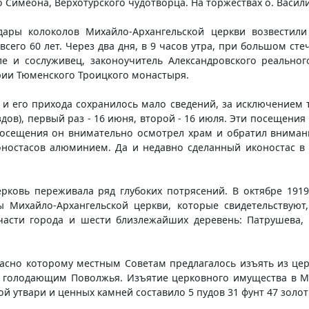
о Симеона, Верхотурского чудотворца. На торжествах о. Васил
дары колоколов Михайло-Архангельской церкви возвестили
всего 60 лет. Через два дня, в 9 часов утра, при большом с
ле и сослуживец, законоучитель Александровского реально
рии Тюменского Троицкого монастыря.
и его прихода сохранилось мало сведений, за исключением т
здов), первый раз - 16 июня, второй - 16 июля. Эти посещени
посещения он внимательно осмотрел храм и обратил внимани
оностасов алюминием. Да и недавно сделанный иконостас в
рковь переживала ряд глубоких потрясений. В октябре 1919
 Михайло-Архангельской церкви, которые свидетельствуют
асти города и шести близлежайших деревень: Патрушева, 
гласно которому местным Советам предлагалось изъять из цер
 голодающим Поволжья. Изъятие церковного имущества в М
й утвари и ценных камней составило 5 пудов 31 фунт 47 золот