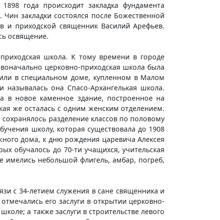
 1898 года происходит закладка фундамента
. Чин закладки состоялся после Божественной
ев и приходской священник Василий Арефьев.
сь освящение.
-приходская школа. К тому времени в городе
рвоначально церковно-приходская школа была
одили в специальном доме, купленном в Малом
 называлась она Спасо-Архангелькая школа.
на в новое каменное здание, построенное на
ская же осталась с одним женским отделением.
е сохранялось разделение классов по половому
обучения школу, которая существовала до 1908
жного дома, к дню рождения царевича Алексея
рых обучалось до 70-ти учащихся, учительская
е имелись небольшой флигель, амбар, погреб,
вязи с 34-летием служения в сане священника и
 отмечались его заслуги в открытии церковно-
коле; а также заслуги в строительстве левого