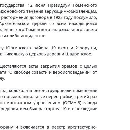
 государства. 12 июня Президиум Тюменского
тихоновского течения верующим-обновленцам.
 расторжения договора в 1923 году послужило,
Архангельской церкви со всем находящимся
вленческого Тюменского епархиального совета
аких-либо инцидентов.
ву Юргинского района 19 икон и 2 хоругви,
н в Никольскую церковь деревни Шадринское.
уществляются акты закрытия храмов с целью
рета "О свободе совести и вероисповеданий" от
лу.
купол, колокола и реконструировали помещение
ало новые капитальные перестройки; третий раз
льно-монтажным управлением (ОСМУ-3) завода
предприятием был расторгнут. Кто в последние
охрану и включается в реестр архитектурно-