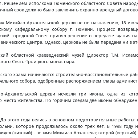
я. Решением исполкома Тюменского областного Совета народ
сячный срок должно было заключить охранно-арендный договор
ия Михайло-Архангельской церкви не по назначению, 18 июля
скому Кафедральному собору г. Тюмени. Процесс возвраще
енский городской Совет принял решение о передаче здания-п
енического центра. Однако, церковь не была передана ни в эт
кий областной краеведческий музей (директор Т.М. Исламо
кого Свято-Троицкого монастыря.
ского храма начинаются строительно-восстановительные рабо
рального собора, одобренные распоряжением главы админист
о-Архангельской церкви исчезли три иконы, одна из кот
 место жительства. По горячим следам две иконы обнаружены 
 До этого года велись в основном подготовительные работы:
ольни, которое продолжалось около трех лет. В 1998 году н
идел (нижний) - во имя Михаила Архангела; второй (верхний) 