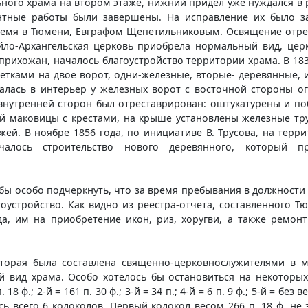
ьного храма на втором этаже, нижний придел уже нуждался в
онтные работы были завершены. На исправление их было з
емя в Тюмени, Евграфом Щепетильниковым. Освящение отре
хайло-Архангельская церковь приобрела нормальный вид, ц
прихожан, началось благоустройство территории храма. В 183
тками на двое ворот, одни-железные, вторые- деревянные, 
салась в интерьер у железных ворот с восточной стороны ог
 внутренней сторон был отреставрирован: оштукатурены и п
й маковицы с крестами, на крыше установлены железные труб
ей. В ноябре 1856 года, по инициативе В. Трусова, на терри
чалось строительство нового деревянного, который п
сь бы особо подчеркнуть, что за время пребывания в должност
агоустройство. Как видно из реестра-отчета, составленного
а, им на приобретение икон, риз, хоругви, а также ремон
оторая была составлена священно-церковнослужителями в 
 вид храма. Особо хотелось бы остановиться на некоторых 
 ф.; 2-й = 161 п. 30 ф.; 3-й = 34 п.; 4-й = 6 п. 9 ф.; 5-й = без ве
ь всего 6 колоколов. Первый колокол весом 266 п. 18 ф. не 