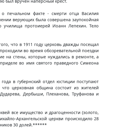
ию был вручен наперсный крест.
 о печальном факте - смерти отца Василия
течении верующих была совершена заупокойная
го училища протоиерей Иоанн Лепехин. Тело
ого, что в 1911 году церковь дважды посещал
я проходили во время обозревательной поездки
е на стены, которые нуждались в ремонте, а
 приделе во имя святого праведного Симеона
 года в губернский отдел юстиции поступают
, что церковная община состоит из жителей
Дударева, Дербыши, Плеханова, Труфанова и
квей все имущество и драгоценности (золото,
ихайло-Архангельской церкви происходило 28
ников 30 долей.******