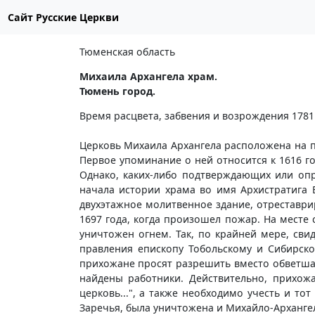
Сайт Русские Церкви
Тюменская область
Михаила Архангела храм.
Тюмень город.
Время расцвета, забвения и возрождения 1781 -
Церковь Михаила Архангела расположена на п
Первое упоминание о ней относится к 1616 год
Однако, каких-либо подтверждающих или опр
начала истории храма во имя Архистратига 
двухэтажное молитвенное здание, отреставри
1697 года, когда произошел пожар. На месте 
уничтожен огнем. Так, по крайней мере, свид
правления епископу Тобольскому и Сибирско
прихожане просят разрешить вместо обветша
найдены работники. Действительно, прихож
церковь...", а также необходимо учесть и то
Заречья, была уничтожена и Михайло-Архангел