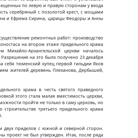
змещенных по левую и правую сторонам у входа
ость серебряный с позолотой крест, с мощами
ина и Ефрема Сирина, царицы Феодоры и Анны
осуществление ремонтных работ: производство
коностаса на втором этаже придельного храма
м Михайло-Архангельской церкви началось
 Разрешение на это было получено 23 декабря
 на себя тюменский купец первой гильдии Яков
дием жителей деревень Плеханова, Дербышей,
дельного храма в честь святого праведного
овкой этого стала малая вместимость церкви,
ожности пройти не только в саму церковь, но
 строительстве третьего придельного храма
.
ви двух приделов с южной и северной сторон.
ы проект не был утвержден. Итак, после ряда