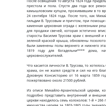
После освящения 10 августа 1824 года придел
престола и пола. Спустя два года все рем
камышловским купцом, проживавшим в то вр
24 сентября 1824 года. После того, как Ми
гильдии В. Трусовым и причтом, при помощи 
каменная церковная ограда с железными реше
для продажи свечей, которая эстетично впи
старосты Василия Трусова храм с внешней и
зеленой краской крыша, обновлены позолото
были заменены полы верхнего и нижнего этаж
1819 году для богадельни**** дома, на
церковнослужителей.
Что касается личности В. Трусова, то хотело
храма, он не жалел средств и сил на его бл
Духовную Консисторию от 16 марта 1859 год
пожертвовано около 21500 рублей.
Из описи Михайло-Архангельской церкви, к
подробно представить внутренний и внешний
церкви находилось семь колоколов: 1-й = 266 п. 18
имущества церкви за 1803-1865 годы значилос