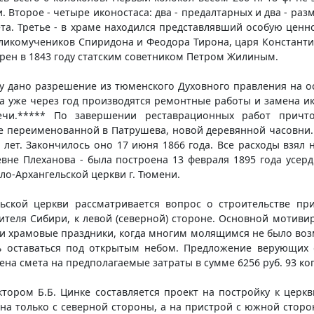
. Второе - четыре иконостаса: два - предалтарных и два - ра
ета. Третье - в храме находился представлявший особую ценн
еликомучеников Спиридона и Феодора Тирона, царя Констант
рен в 1843 году статским советником Петром Жилиным.
ту дано разрешение из тюменского Духовного правления на 
, а уже через год производятся ремонтные работы и замена и
чи.***** По завершении реставрационных работ причто
ее переименованной в Патрушева, новой деревянной часовни.
и лет. Закончилось оно 17 июня 1866 года. Все расходы взял
евне Плеханова - была построена 13 февраля 1895 года усер
ло-Архангельской церкви г. Тюмени.
ьской церкви рассматривается вопрос о строительстве при
ителя Сибири, к левой (северной) стороне. Основной мотивир
ли храмовые праздники, когда многим молящимся не было возм
ь оставаться под открытым небом. Предложение верующих о
на смета на предполагаемые затраты в сумме 6256 руб. 93 коп
тором Б.Б. Цинке составляется проект на постройку к церк
на только с северной стороны, а на пристрой с южной сторон