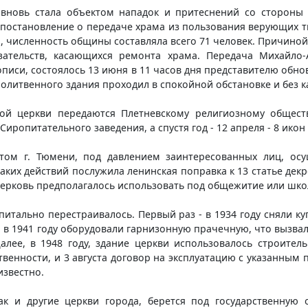
 вновь стала объектом нападок и притеснений со стороны
 постановление о передаче храма из пользования верующих 
а, численность общины составляла всего 71 человек. Причиной
зательств, касающихся ремонта храма. Передача Михайло-
иси, состоялось 13 июня в 11 часов дня представителю обно
олитвенного здания проходил в спокойной обстановке и без к
кой церкви передаются Плетневскому религиозному общест
иропитательного заведения, а спустя год - 12 апреля - 8 ико
том г. Тюмени, под давлением заинтересованных лиц, ос
аких действий послужила ленинская поправка к 13 статье дек
церковь предполагалось использовать под общежитие или шко
питально перестраивалось. Первый раз - в 1934 году сняли 
з - в 1941 году оборудовали гарнизонную прачечную, что вызв
Далее, в 1948 году, здание церкви использовалось строите
венности, и 3 августа договор на эксплуатацию с указанным 
известно.
ак и другие церкви города, берется под государственную 