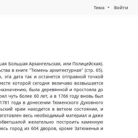
Тема
Войти
ая Большая Архангельская, или Полицейская).
тва в книге "Тюмень архитектурная" (стр. 65).
 эта дата так и останется отправной точкой
месте которой сегодня величаво возвышается
 назначению, была деревянной и простояла до
л чуть более 60 лет, а в 1766 году вновь был
я 1781 года в донесении Тюменского Духовного
ьский храм находится в ветхом состоянии, и
аготовлен весь необходимый материал и даже
 обветшалой желательно построить каменную
 весь город из 604 дворов, кроме Затюменья и