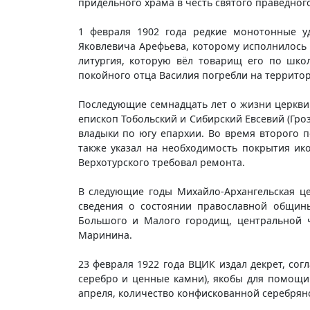
придельного храма в честь святого праведног
1 февраля 1902 года редкие монотонные у
Яковлевича Арефьева, которому исполнилось 
литургия, которую вёл товарищ его по шко
покойного отца Василия погребли на террито
Последующие семнадцать лет о жизни церкви 
епископ Тобольский и Сибирский Евсевий (Гро
владыки по югу епархии. Во время второго 
также указал на необходимость покрытия ик
Верхотурского требовал ремонта.
В следующие годы Михайло-Архангельская це
сведения о состоянии православной общины
Большого и Малого городищ, центральной ч
Маринина.
23 февраля 1922 года ВЦИК издал декрет, со
серебро и ценные камни), якобы для помощи
апреля, количество конфискованной серебряно