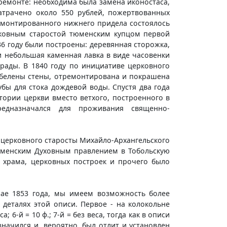
 ремонте: необходима была замена иконостаса,
атрачено около 550 рублей, пожертвованных
монтированного нижнего придела состоялось
ерковным старостой тюменским купцом первой
6 году были построены: деревянная сторожка,
и небольшая каменная лавка в виде часовенки
рады. В 1840 году по инициативе церковного
обелены стены, отремонтирована и покрашена
ы для стока дождевой воды. Спустя два года
тории церкви вместо ветхого, построенного в
редназначался для проживания священно-
и церковного старосты Михайло-Архангельского
 Тюменским Духовным правлением в Тобольскую
т храма, церковных построек и прочего было
мае 1853 года, мы имеем возможность более
деталях этой описи. Первое - на колокольне
са; 6-й = 10 ф.; 7-й = без веса, тогда как в описи
значился и, вероятно, был отлит и установлен