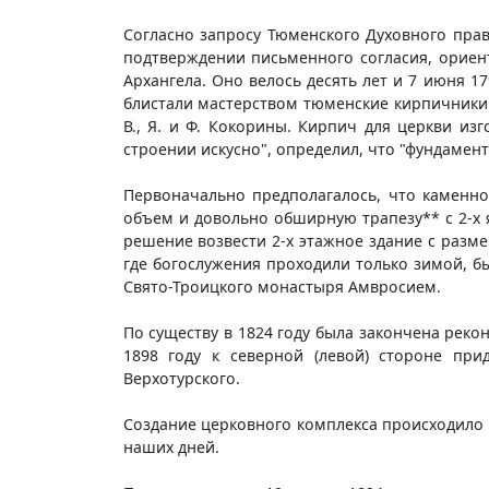
Согласно запросу Тюменского Духовного пра
подтверждении письменного согласия, ориен
Архангела. Оно велось десять лет и 7 июня 
блистали мастерством тюменские кирпичники: б
В., Я. и Ф. Кокорины. Кирпич для церкви изг
строении искусно", определил, что "фундамен
Первоначально предполагалось, что каменн
объем и довольно обширную трапезу** с 2-х 
решение возвести 2-х этажное здание с разм
где богослужения проходили только зимой, б
Свято-Троицкого монастыря Амвросием.
По существу в 1824 году была закончена рекон
1898 году к северной (левой) стороне пр
Верхотурского.
Создание церковного комплекса происходило н
наших дней.