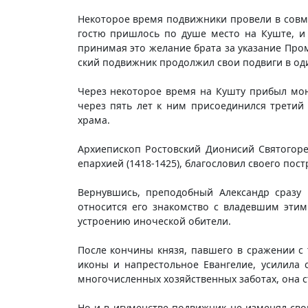
Некоторое время подвижники провели в совме
гостю пришлось по душе место на Куште, и 
принимая это желание брата за указание Про
ский подвижник продолжил свои подвиги в од
Через некоторое время на Кушту прибыл мо
через пять лет к ним присоединился третий
храма.
Архиепископ Ростовский Дионисий Святогор
епархией (1418-1425), благословил своего по
Вернувшись, преподобный Александр сразу
относится его знакомство с владевшим эти
устроению иноческой обители.
После кончины князя, павшего в сражении с 
иконы и напрестольное Евангелие, усилила 
многочисленных хозяйственных заботах, она 
Но и в игуменстве подвижник не изменял сво