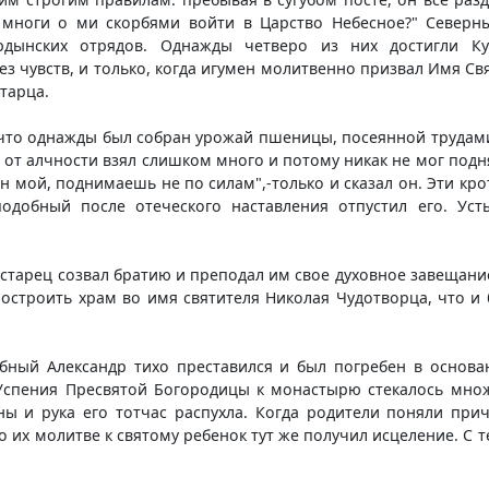
м многи o ми скорбями войти в Царство Небесное?" Северн
рдынских отрядов. Однажды четверо из них достигли Ку
з чувств, и только, когда игумен молитвенно призвал Имя Свя
тарца.
что однажды был собран урожай пшеницы, посеянной трудами 
о от алчности взял слишком много и потому никак не мог подн
н мой, поднимаешь не по силам",-только и сказал он. Эти кро
одобный после отеческого наставления отпустил его. Ус
 старец созвал братию и преподал им свое духовное завещани
построить храм во имя святителя Николая Чудотворца, что и
обный Александр тихо преставился и был погребен в основа
Успения Пресвятой Богородицы к монастырю стекалось множ
ны и рука его тотчас распухла. Когда родители поняли при
 их молитве к святому ребенок тут же получил исцеление. С 