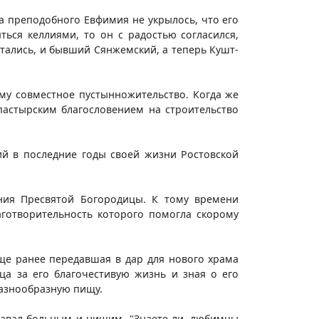
а преподобного Евфимия не укрылось, что его
ься келлиями, то он с радостью согласился,
тались, и бывший Сянжемский, а теперь Кушт-
у совместное пустынножительство. Когда же
пастырским благословением на строительство
й в последние годы своей жизни Ростовской
ния Пресвятой Богородицы. К тому времени
готворительность которого помогла скорому
еще ранее передавшая в дар для нового храма
ца за его благочестивую жизнь и зная о его
разнообразную пищу.
здавал больным и нищим. "Знаете ли, любимцы