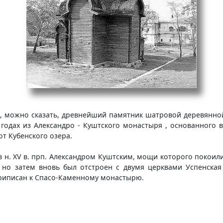
в, можно сказать, древнейший памятник шатровой деревянно
годах из Александро - Куштского монастыря , основанного в
от Кубенского озера.
 в н. XV в. прп. Александром Куштским, мощи которого покоил
л но затем вновь был отстроен с двумя церквами Успенская
 приписан к Спасо-Каменному монастырю.