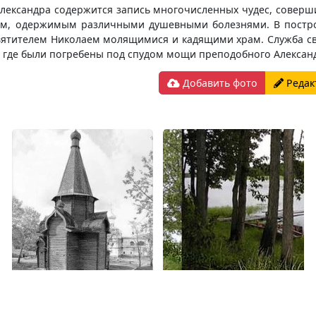
лександра содержится запись многочисленных чудес, соверши
ым, одержимым различными душевными болезнями. В постр
вятителем Николаем молящимися и кадящими храм. Служба свят
, где были погребены под спудом мощи преподобного Алексан
Добавить фото
Редак