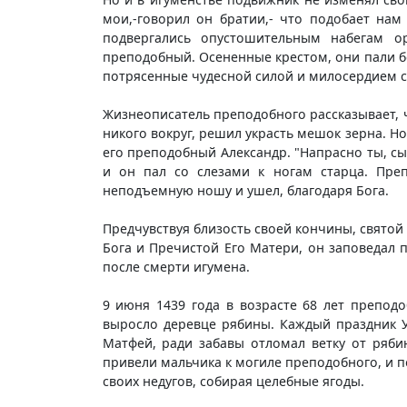
мои,-говорил он братии,- что подобает на
подвергались опустошительным набегам о
преподобный. Осененные крестом, они пали бе
потрясенные чудесной силой и милосердием с
Жизнеописатель преподобного рассказывает, 
никого вокруг, решил украсть мешок зерна. Н
его преподобный Александр. "Напрасно ты, сы
и он пал со слезами к ногам старца. Преп
неподъемную ношу и ушел, благодаря Бога.
Предчувствуя близость своей кончины, святой
Бога и Пречистой Его Матери, он заповедал 
после смерти игумена.
9 июня 1439 года в возрасте 68 лет препод
выросло деревце рябины. Каждый праздник 
Матфей, ради забавы отломал ветку от ряби
привели мальчика к могиле преподобного, и по
своих недугов, собирая целебные ягоды.