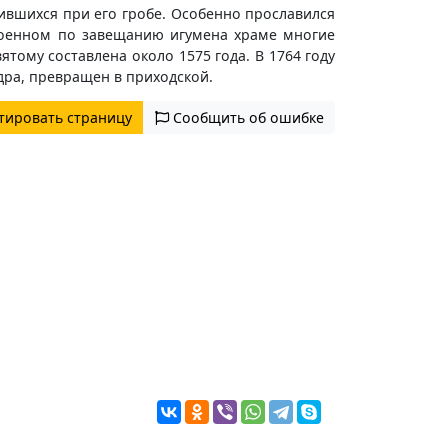
вшихся при его гробе. Особенно прославился
оенном по завещанию игумена храме многие
ому составлена около 1575 года. В 1764 году
дра, превращен в приходской.
тировать страницу
Сообщить об ошибке