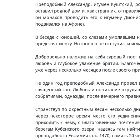
Преподобный Александр, игумен Куштский, ро
оставил родной дом и, как странник, отправи
он монахов проводить его к игумену Дионис
подвизался на Афоне).
В беседе с юношей, со слезами умолявшим н
предстоят иноку. Но юноша не отступил, и иг
Добровольно наложив на себя суровый пост 
любовь и глубокое уважение братии. Благоч
уже через несколько месяцев после своего пр
Не один год преподобный Александр провел 
священный сан. Любовь и почитание окружавш
собратиями, однажды, после вечернего прави
Странствуя по окрестным лесам несколько дн
через некоторое время место его уединени
приходить к нему, с благоговейным почтени
берегам Кубенского озера, надеясь там найт
преподобного Евфимия ( ок. 1470; память 20 я