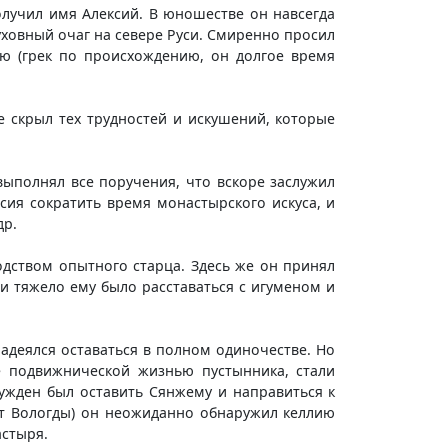
олучил имя Алексий. В юношестве он навсегда
уховный очаг на севере Руси. Смиренно просил
ью (грек по происхождению, он долгое время
 скрыл тех трудностей и искушений, которые
ыполнял все поручения, что вскоре заслужил
ия сократить время монастырского искуса, и
др.
дством опытного старца. Здесь же он принял
и тяжело ему было расставаться с игуменом и
адеялся оставаться в полном одиночестве. Но
е подвижнической жизнью пустынника, стали
ужден был оставить Сянжему и направиться к
 от Вологды) он неожиданно обнаружил келлию
астыря.