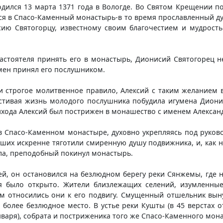
дился 13 марта 1371 года в Вологде. Во Святом Крещении п
лся в Спасо-Каменный монастырь-в то время прославленный д
ию Святогорцу, известному своим благочестием и мудрост
астоятеля принять его в монастырь, Дионисий Святогорец не
умен принял его послушником.
и строгое молитвенное правило, Алексий с таким желанием в
естивая жизнь молодого послушника побудила игумена Дионис
ихода Алексий был пострижен в монашество с именем Алексан
в Спасо-Каменном монастыре, духовно укрепляясь под руково
их искренне тяготили смиренную душу подвижника, и, как н
ла, преподобный покинул монастырь.
ей, он остановился на безлюдном берегу реки Сянжемы, где н
я было открыто. Жители близлежащих селений, изумленны
ем относились они к его подвигу. Смущенный отшельник вын
и более безлюдное место. В устье реки Кушты (в 45 верстах
нваря), собрата и постриженика того же Спасо-Каменного мон