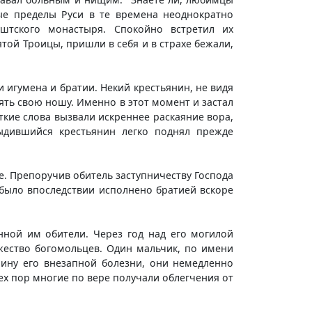
ые пределы Руси в те времена неоднократно
штского монастыря. Спокойно встретил их
той Троицы, пришли в себя и в страхе бежали,
игумена и братии. Некий крестьянин, не видя
ять свою ношу. Именно в этот момент и застал
ткие слова вызвали искреннее раскаяние вора,
тыдившийся крестьянин легко поднял прежде
е. Препоручив обитель заступничеству Господа
 было впоследствии исполнено братией вскоре
нной им обители. Через год над его могилой
ество богомольцев. Один мальчик, по имени
чину его внезапной болезни, они немедленно
тех пор многие по вере получали облегчения от