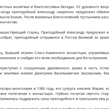
стных молитвах и благочестивых беседах. От духовного взор
когда преподобный Александр смиренно предложил обменят
мысла Божия. После взаимных благословений пустынники расс
иночестве.
нашествующий старец. Преподобный Александр предложил ем
 собрат, преподобный отправился в Ростов Великий за архи
ец, бывший игумен Спасо-Каменного монастыря, управлявши
стриженика и снабдил его всем необходимым для богослужения.
 приступил к сооружению деревянного храма в честь Успе
ми землями князем Дмитрием Васильевичем Заозерским, бла
татаро-монголами в 1380 году, его супруга княгиня Мария, 
свое попечение к монастырю. Глубоко почитая святого стар
стремилась поддержать силы преподобного и присылала ему 
им строгим правилам: пребывая в сугубом посте, он все ра