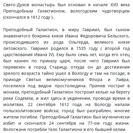
Свято-Духов монастырь был основан в начале XVII века
Преподобным Галактионом, вологодским чудотворцем
(скончался в 1612 году ).
Преподобный Галактион, в миру Гавриил, был сыном
знаменитого боярина князя Ивана Федоровича Бельского,
происходившего из рода Ольгерда, великого князя
литовского. Гавриил родился в 1535 году ( второй год
царствования Ивана IV). Ему было семь лет, когда его отец
был казнен по приказу царя, после чего Гавриил был
перевезен в город Старицу, откуда он до достижения
зрелого возраста тайно ушел в Вологду и там на посаде, в
приходе Святых великомучеников Флора и Лавра,
поселился под видом простолюдина. Приняв постриг в
монахи, преподобный Галактион построил келью на берегу
реки Содемки, и жил здесь в уединении, проводя время в
молитвах. 22 сентября 1612 года на Вологду напали
польсколитовские войска; город был разграблен, многие
жители погибли. Преподобный Галактион был мученически
избит и скончался 24 сентября на 77-ом году жизни.
Вологжане погребли тело Галактиона в его бывшей келии.