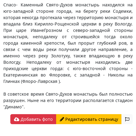
Спасо- Каменный Свято-Духов монастырь находился на
юго-западной стороне города, на берегу реки Содемки,
которая некогда протекала через территорию монастыря и
впадала близ Кирилло-Рощенской церкви в реку Вологду.
При царе ИванеГрозном с северо-западной стороны
монастыря, неподалеку от строившейся тогда около
города каменной крепости, был прорыт глубокий ров, в
связи с чем воды реки получили другое направление, а
именно через реку Золотуху, также впадающую в реку
Вологду. Неподалеку от монастыря находились две
приходские церкви горда: с юго-восточной стороны -
Екатерининская во Флоровке, с западной - Николы на
Глинках (Флоро-Лаврская ).
В советское время Свято-Духов монастырь был полностью
разрушен. Ныне на его территории располагается стадион
"Динамо".
Добавить фото
Редактировать страницу