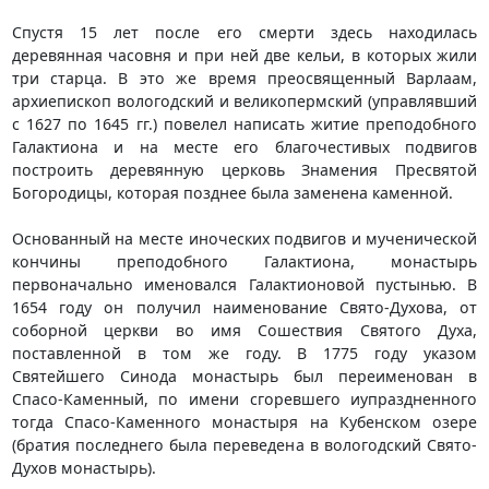
Спустя 15 лет после его смерти здесь находилась
деревянная часовня и при ней две кельи, в которых жили
три старца. В это же время преосвященный Варлаам,
архиепископ вологодский и великопермский (управлявший
с 1627 по 1645 гг.) повелел написать житие преподобного
Галактиона и на месте его благочестивых подвигов
построить деревянную церковь Знамения Пресвятой
Богородицы, которая позднее была заменена каменной.
Основанный на месте иноческих подвигов и мученической
кончины преподобного Галактиона, монастырь
первоначально именовался Галактионовой пустынью. В
1654 году он получил наименование Свято-Духова, от
соборной церкви во имя Сошествия Святого Духа,
поставленной в том же году. В 1775 году указом
Святейшего Синода монастырь был переименован в
Спасо-Каменный, по имени сгоревшего иупраздненного
тогда Спасо-Каменного монастыря на Кубенском озере
(братия последнего была переведена в вологодский Свято-
Духов монастырь).