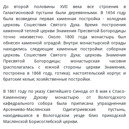
До второй половины XVII века все строения в
Галактионовой пустыни были деревянными. В 1654 году
была возведена первая каменная постройка - холодная
церковь Сошествия Святого Духа. Время построения
каменной теплой церкви Знамения Пресвятой Богородицы
точно неизвестно. Около 1800 года монастырь был
обнесен каменной оградой. Внутри монастырской ограды
находились следующие каменные постройки: соборная
церковь Сошествия Святого Духа; церковь Знамения
Пресвятой Богородицы; монастырская часовня
(располагалась с южной стороны церкви Знамения,
построена в 1868 году, готика); настоятельский корпус и
братские кельи; хозяйственные постройки.
В 1861 году по указу Святейшего Синода от 8 мая к Спасо-
Каменному Духову монастырю от Вологодского
кафедрального собора была приписана упраздненная
Арсениево-Маслянская Одигитриевская пустынь,
находившаяся в Вологодском уезде близ приходской
Маслянской Борисоглебской церкви.