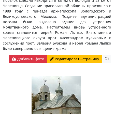
Поселок Шексна находится в 83 км от Вологды и 53 км от
Череповца. Создание православной общины произошло в
1989 году с приезда архиепископа Вологодского и
Великоустюжского Михаила. Позднее администрацией
поселка было выделено здание для устроения
молитвенного дома. Настоятелем вновь устроенного
храма становится иерей Роман Лыпко. Благочинным
Череповецкого округа прот. Александром Куликовым в
сослужении прот. Валерия Буркова и иерея Романа Лыпко
было совершено освящение храма.
Добавить фото
Редактировать страницу