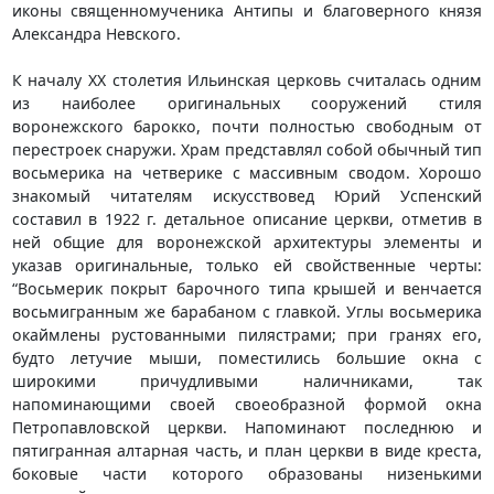
иконы священномученика Антипы и благоверного князя
Александра Невского.
К началу XX столетия Ильинская церковь считалась одним
из наиболее оригинальных сооружений стиля
воронежского барокко, почти полностью свободным от
перестроек снаружи. Храм представлял собой обычный тип
восьмерика на четверике с массивным сводом. Хорошо
знакомый читателям искусствовед Юрий Успенский
составил в 1922 г. детальное описание церкви, отметив в
ней общие для воронежской архитектуры элементы и
указав оригинальные, только ей свойственные черты:
“Восьмерик покрыт барочного типа крышей и венчается
восьмигранным же барабаном с главкой. Углы восьмерика
окаймлены рустованными пилястрами; при гранях его,
будто летучие мыши, поместились большие окна с
широкими причудливыми наличниками, так
напоминающими своей своеобразной формой окна
Петропавловской церкви. Напоминают последнюю и
пятигранная алтарная часть, и план церкви в виде креста,
боковые части которого образованы низенькими