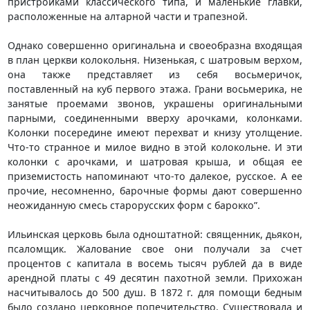
пристройками классического типа, и маленькие главки,
расположенные на алтарной части и трапезной.
Однако совершенно оригинальна и своеобразна входящая
в план церкви колокольня. Низенькая, с шатровым верхом,
она также представляет из себя восьмеричок,
поставленный на куб первого этажа. Грани восьмерика, не
занятые проемами звонов, украшены оригинальными
парными, соединенными вверху арочками, колонками.
Колонки посередине имеют перехват и книзу утолщение.
Что-то странное и милое видно в этой колокольне. И эти
колонки с арочками, и шатровая крыша, и общая ее
приземистость напоминают что-то далекое, русское. А ее
прочие, несомненно, барочные формы дают совершенно
неожиданную смесь старорусских форм с барокко”.
Ильинская церковь была одноштатной: священник, дьякон,
псаломщик. Жалование свое они получали за счет
процентов с капитала в восемь тысяч рублей да в виде
арендной платы с 49 десятин пахотной земли. Прихожан
насчитывалось до 500 душ. В 1872 г. для помощи бедным
было создано церковное попечительство. Существовала и