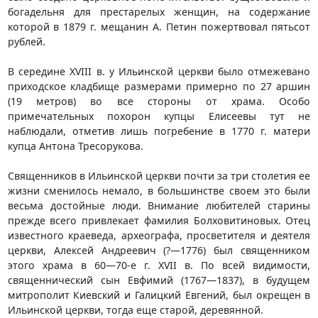
богадельня для престарелых женщин, на содержание
которой в 1879 г. мещанин А. Петин пожертвовал пятьсот
рублей.
В середине XVIII в. у Ильинской церкви было отмежевано
приходское кладбище размерами примерно по 27 аршин
(19 метров) во все стороны от храма. Особо
примечательных похорон купцы Елисеевы тут не
наблюдали, отметив лишь погребение в 1770 г. матери
купца Антона Тресорукова.
Священников в Ильинской церкви почти за три столетия ее
жизни сменилось немало, в большинстве своем это были
весьма достойные люди. Внимание любителей старины
прежде всего привлекает фамилия Болховитиновых. Отец
известного краеведа, археографа, просветителя и деятеля
церкви, Алексей Андреевич (?—1776) был священником
этого храма в 60—70-е г. ХVII в. По всей видимости,
священнический сын Евфимий (1767—1837), в будущем
митрополит Киевский и Галицкий Евгений, был окрещен в
Ильинской церкви, тогда еще старой, деревянной.