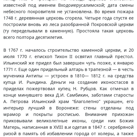
известной под именем Входоиерусалимской; дата смены
небесного покровителя не установлена. Во время пожара
1748 г. деревянная церковь сгорела. Четыре года спустя ее
построили вновь из леса разобранной Покровской церкви
(ту переделывали в каменную). Простояла такая церковь
всего полтора десятилетия.
В 1767 г. началось строительство каменной церкви, и 20
июля 1770 г. епископ Тихон II освятил главный престол.
Ильинский же придел был завершен чуть позже, к январю
1771 г. Еще один придельный алтарь в трапезной — в честь
мученика Антипы — устроен в 1810— 1812 г. на средства
купца И. Рындина. Деньги на создание иконостасов в
приделах пожертвовал купец Н. Рубцов. Как отмечал в
конце минувшего века Д.И. Самбикин, заботами старосты
А. Петрова Ильинский храм “благолепно” украшен, его
интерьер лучший в Воронеже: стены отделаны под
мрамор и покрыты росписью. Внимание прихожан
приковывали великолепные иконы, среди них Божия
Матерь, написанная в XVIII в.и одетая в 1847 г. серебряной
ризой в память об избавлении города от холеры, а также