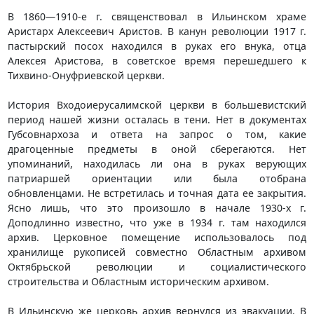
В 1860—1910-е г. священствовал в Ильинском храме
Аристарх Алексеевич Аристов. В канун революции 1917 г.
пастырский посох находился в руках его внука, отца
Алексея Аристова, в советское время перешедшего к
Тихвино-Онуфриевской церкви.
История Входоиерусалимской церкви в большевистский
период нашей жизни осталась в тени. Нет в документах
Губсовнархоза и ответа на запрос о том, какие
драгоценные предметы в оной сберегаются. Нет
упоминаний, находилась ли она в руках верующих
патриаршей ориентации или была отобрана
обновленцами. Не встретилась и точная дата ее закрытия.
Ясно лишь, что это произошло в начале 1930-х г.
Доподлинно известно, что уже в 1934 г. там находился
архив. Церковное помещение использовалось под
хранилище рукописей совместно Областным архивом
Октябрьской революции и социалистического
строительства и Областным историческим архивом.
В Ильинскую же церковь архив вернулся из эвакуации. В