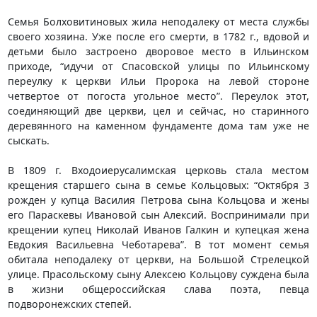
Семья Болховитиновых жила неподалеку от места службы
своего хозяина. Уже после его смерти, в 1782 г., вдовой и
детьми было застроено дворовое место в Ильинском
приходе, “идучи от Спасовской улицы по Ильинскому
переулку к церкви Ильи Пророка на левой стороне
четвертое от погоста угольное место”. Переулок этот,
соединяющий две церкви, цел и сейчас, но старинного
деревянного на каменном фундаменте дома там уже не
сыскать.
В 1809 г. Входоиерусалимская церковь стала местом
крещения старшего сына в семье Кольцовых: “Октября 3
рожден у купца Василия Петрова сына Кольцова и жены
его Параскевы Ивановой сын Алексий. Воспринимали при
крещении купец Николай Иванов Галкин и купецкая жена
Евдокия Васильевна Чеботарева”. В тот момент семья
обитала неподалеку от церкви, на Большой Стрелецкой
улице. Прасольскому сыну Алексею Кольцову суждена была
в жизни общероссийская слава поэта, певца
подворонежских степей.