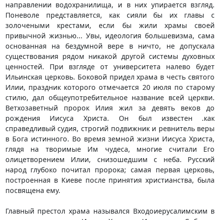
направлении водохранилища, и в них упирается взгляд.
Поневоле представляется, как сияли бы их главы с
золочеными крестами, если бы жили храмы своей
привычной жизнью... Увы, идеология большевизма, сама
основанная на бездумной вере в ничто, не допускала
существования рядом никакой другой системы духовных
ценностей. При взгляде от университета налево будет
Ильинская церковь. Боковой придел храма в честь святого
Илии, праздник которого отмечается 20 июля по старому
стилю, дал общеупотребительное название всей церкви.
Ветхозаветный пророк Илия жил за девять веков до
рождения Иисуса Христа. Он был известен .как
справедливый судия, строгий подвижник и ревнитель веры
в Бога истинного. Во время земной жизни Иисуса Христа,
глядя на творимые Им чудеса, многие считали Его
олицетворением Илии, снизошедшим с неба. Русский
народ глубоко почитал пророка; самая первая церковь,
построенная в Киеве после принятия христианства, была
посвящена ему.
Главный престол храма назывался Входоиерусалимским в