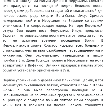
память о вхождении Иисуса Христа в Иерусалим. Событие
сие празднуется на последней неделе Великого поста,
перед днями добровольных страданий и спасительной для
человеческого рода смерти Бога-Сына. Иисус Христос
намеревался войти в Иерусалим из Вифании со своими
учениками, Его сопровождал народ. На горе Елеонской,
откуда был виден весь Иерусалим, Иисус предсказал
бедствия, которые должны постигнуть этот город за то, что
тот не уразумел времени посещения Божия. В
Иерусалимском храме Христос исцелил всех больных и
страждущих, чем вызвал озлобление первосвященников и
книжников. Они окончательно утвердились в мысли
погубить Его. День Господь провел в Иерусалиме, на ночь
возвратился в Вифанию. Великий праздник в память этого
события установлен христианами в IV в.
Первое упоминание о деревянной Ильинской церкви, в тот
момент уже считавшейся ветхой, относится к 1642 г. В 1642
—1645 г. она была перестроена воеводой М. А.
Вельяминовым на собственные средства и переименована
в Троицкую с приделом во имя святого Илии пророка. К
концу XVII в Троицкая на посаде церковь становится