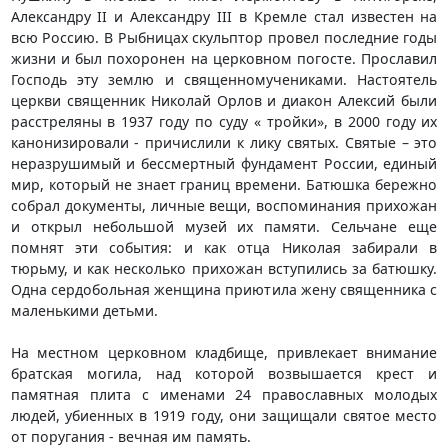
Александру II и Александру III в Кремле стал известен на
всю Россию. В Рыбницах скульптор провел последние годы
жизни и был похоронен на церковном погосте. Прославил
Господь эту землю и священномучениками. Настоятель
церкви священник Николай Орлов и диакон Алексий были
расстреляны в 1937 году по суду « тройки», в 2000 году их
канонизировали - причислили к лику святых. Святые – это
неразрушимый и бессмертный фундамент России, единый
мир, который не знает границ времени. Батюшка бережно
собрал документы, личные вещи, воспоминания прихожан
и открыл небольшой музей их памяти. Сельчане еще
помнят эти события: и как отца Николая забирали в
тюрьму, и как несколько прихожан вступились за батюшку.
Одна сердобольная женщина приютила жену священника с
маленькими детьми.
На местном церковном кладбище, привлекает внимание
братская могила, над которой возвышается крест и
памятная плита с именами 24 православных молодых
людей, убиенных в 1919 году, они защищали святое место
от поругания - вечная им память.