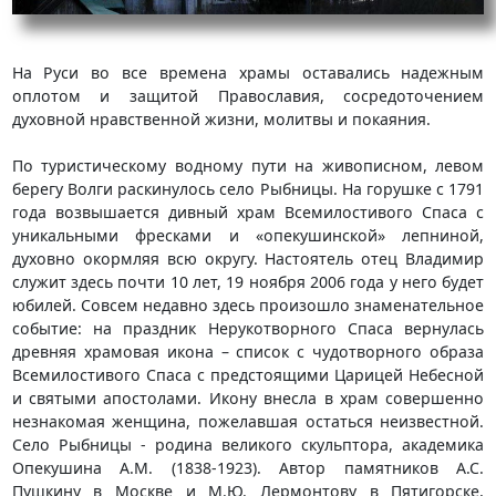
На Руси во все времена храмы оставались надежным
оплотом и защитой Православия, сосредоточением
духовной нравственной жизни, молитвы и покаяния.
По туристическому водному пути на живописном, левом
берегу Волги раскинулось село Рыбницы. На горушке с 1791
года возвышается дивный храм Всемилостивого Спаса с
уникальными фресками и «опекушинской» лепниной,
духовно окормляя всю округу. Настоятель отец Владимир
служит здесь почти 10 лет, 19 ноября 2006 года у него будет
юбилей. Совсем недавно здесь произошло знаменательное
событие: на праздник Нерукотворного Спаса вернулась
древняя храмовая икона – список с чудотворного образа
Всемилостивого Спаса с предстоящими Царицей Небесной
и святыми апостолами. Икону внесла в храм совершенно
незнакомая женщина, пожелавшая остаться неизвестной.
Село Рыбницы - родина великого скульптора, академика
Опекушина А.М. (1838-1923). Автор памятников А.С.
Пушкину в Москве и М.Ю. Лермонтову в Пятигорске,