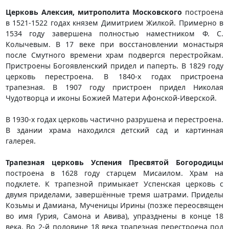
Церковь Алексия, митрополита Московского
построена
в 1521-1522 годах князем Димитрием Жилкой. Примерно в
1534 году завершена полностью наместником Ф. С.
Колычевым. В 17 веке при восстановлении монастыря
после Смутного времени храм подвергся перестройкам.
Пристроены Богоявленский придел и паперть. В 1829 году
церковь перестроена. В 1840-х годах пристроена
трапезная. В 1907 году пристроен придел Николая
Чудотворца и иконы Божией Матери Афонской-Иверской.
В 1930-х годах церковь частично разрушена и перестроена.
В здании храма находился детский сад и картинная
галерея.
Трапезная церковь Успения Пресвятой Богородицы
построена в 1628 году старцем Мисаилом. Храм на
подклете. К трапезной примыкает Успенская церковь с
двумя приделами, завершённые тремя шатрами. Приделы
Козьмы и Дамиана, Мученицы Ирины (позже переосвящен
во имя Гурия, Самона и Авива), упразднены в конце 18
века. Во 2-й половине 18 века трапезная перестроена под