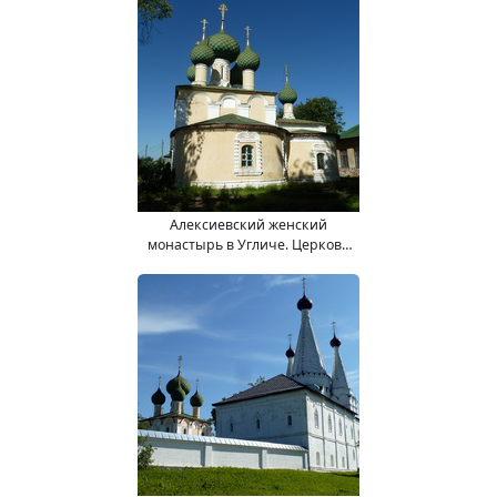
Предтечи.
Алексиевский женский
монастырь в Угличе. Церковь
Усекновения Главы Иоанна
Предтечи.