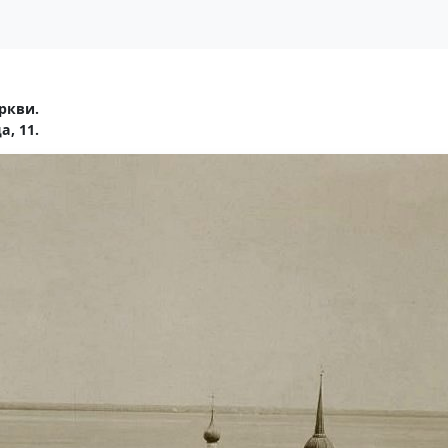
ркви.
, 11.