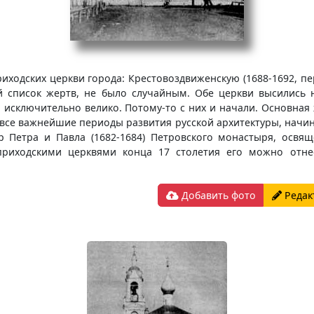
иходских церкви города: Крестовоздвиженскую (1688-1692, пе
й список жертв, не было случайным. Обе церкви высились н
 исключительно велико. Потому-то с них и начали. Основная 
все важнейшие периоды развития русской архитектуры, начина
р Петра и Павла (1682-1684) Петровского монастыря, осв
риходскими церквями конца 17 столетия его можно отнес
Добавить фото
Редак