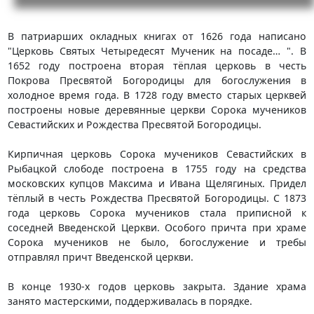
В патриарших окладных книгах от 1626 года написано
"Церковь Святых Четыредесят Мученик на посаде… ". В
1652 году построена вторая тёплая церковь в честь
Покрова Пресвятой Богородицы для богослужения в
холодное время года. В 1728 году вместо старых церквей
построены новые деревянные церкви Сорока мучеников
Севастийских и Рождества Пресвятой Богородицы.
Кирпичная церковь Сорока мучеников Севастийских в
Рыбацкой слободе построена в 1755 году на средства
московских купцов Максима и Ивана Щелягиных. Придел
тёплый в честь Рождества Пресвятой Богородицы. С 1873
года церковь Сорока мучеников стала приписной к
соседней Введенской Церкви. Особого причта при храме
Сорока мучеников не было, богослужение и требы
отправлял причт Введенской церкви.
В конце 1930-х годов церковь закрыта. Здание храма
занято мастерскими, поддерживалась в порядке.