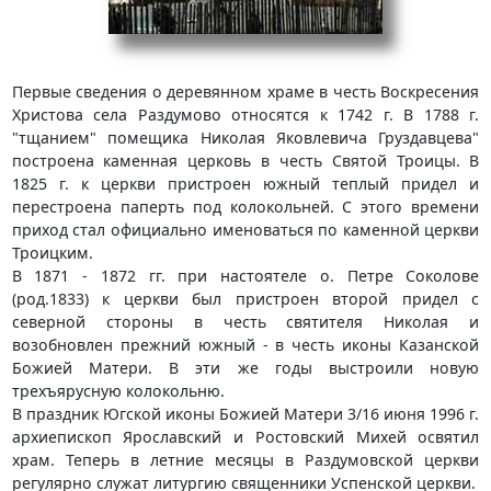
Первые сведения о деревянном храме в честь Воскресения
Христова села Раздумово относятся к 1742 г. В 1788 г.
"тщанием" помещика Николая Яковлевича Груздавцева"
построена каменная церковь в честь Святой Троицы. В
1825 г. к церкви пристроен южный теплый придел и
перестроена паперть под колокольней. С этого времени
приход стал официально именоваться по каменной церкви
Троицким.
В 1871 - 1872 гг. при настоятеле о. Петре Соколове
(род.1833) к церкви был пристроен второй придел с
северной стороны в честь святителя Николая и
возобновлен прежний южный - в честь иконы Казанской
Божией Матери. В эти же годы выстроили новую
трехъярусную колокольню.
В праздник Югской иконы Божией Матери 3/16 июня 1996 г.
архиепископ Ярославский и Ростовский Михей освятил
храм. Теперь в летние месяцы в Раздумовской церкви
регулярно служат литургию священники Успенской церкви.