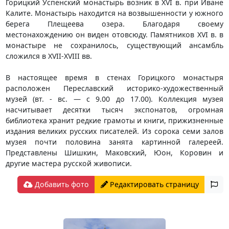
Горицкий Успенский монастырь возник в XVI в. при Иване
Калите. Монастырь находится на возвышенности у южного
берега Плещеева озера. Благодаря своему
местонахождению он виден отовсюду. Памятников XVI в. в
монастыре не сохранилось, существующий ансамбль
сложился в XVII-XVIII вв.
В настоящее время в стенах Горицкого монастыря
расположен Переславский историко-художественный
музей (вт. - вс. — с 9.00 до 17.00). Коллекция музея
насчитывает десятки тысяч экспонатов, огромная
библиотека хранит редкие грамоты и книги, прижизненные
издания великих русских писателей. Из сорока семи залов
музея почти половина занята картинной галереей.
Представлены Шишкин, Маковский, Юон, Коровин и
другие мастера русской живописи.
Добавить фото
Редактировать страницу