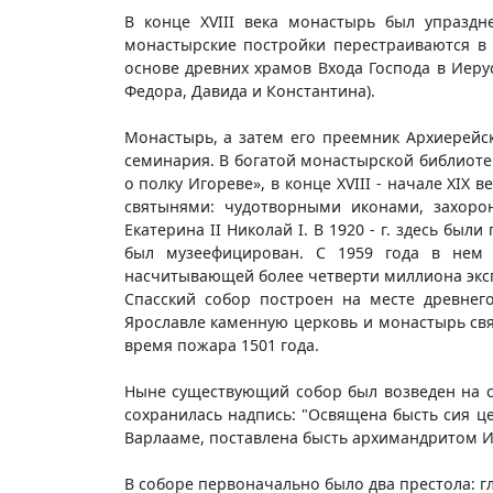
В конце XVIII века монастырь был упраздн
монастырские постройки перестраиваются в 
основе древних храмов Входа Господа в Иерус
Федора, Давида и Константина).
Монастырь, а затем его преемник Архиерейс
семинария. В богатой монастырской библиоте
о полку Игореве», в конце XVIII - начале XI
святынями: чудотворными иконами, захоро
Екатерина II Николай I. В 1920 - г. здесь б
был музеефицирован. С 1959 года в нем р
насчитывающей более четверти миллиона экс
Спасский собор построен на месте древнего
Ярославле каменную церковь и монастырь свят
время пожара 1501 года.
Ныне существующий собор был возведен на ст
сохранилась надпись: "Освящена бысть сия ц
Варлааме, поставлена бысть архимандритом И
В соборе первоначально было два престола: г