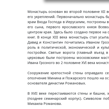
Монастырь основан во второй половине XII в
его укреплений. Первоначально монастырь б
храм Входа Господа в Иерусалим, построены в
его сына, первого ярославского князя Всев
центром края. Здесь было создано первое на 
книг. В конце XIII века монастырь стал усы
Давид и Константин почитались Иваном Гроз
роль в политической, экономической и куль
постройки. Святые ворота (главный въезд в
церковью были построены московскими мастер
Ивана Грозного во 2 половине XVI века монас
Сооружение крепостной стены оправдало себ
ополчение Минина и Пожарского пошло на ос
основателя династии Романовых.
В XVII веке перестаиваются стены и башни, 
(позднее семинарский корпус). Символом по
Михаила Романова.