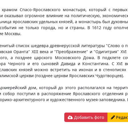
 храмом Спасо-Ярославского монастыря, который с первых
и оказывал огромное влияние на политическую, экономическ
ьница ярославских удельных князей, а монастырь был духовны
события не только города, но и страны. В 1612 году опол
ие Москвы.
енитый список шедевра древнерусской литературы "Слово о по
авская Оранта" XIII века и "Преображение" и "Одигитрия" XVI
ого, а позднее царского Московского Дома. В подклете с
ра Черного и его сыновей Давида и Константина. С XVI в
славских князей можно встретить на иконах и в стенописях
лимской церкви (позднее церкви Ярославских Чудотворцев).
Архиерейский дом, который до этого располагался на терри
 собор поступил в распоряжение Ярославского отделения р
торико-архитектурного и художественного музея-заповедника. 
Добавить фото
Редак