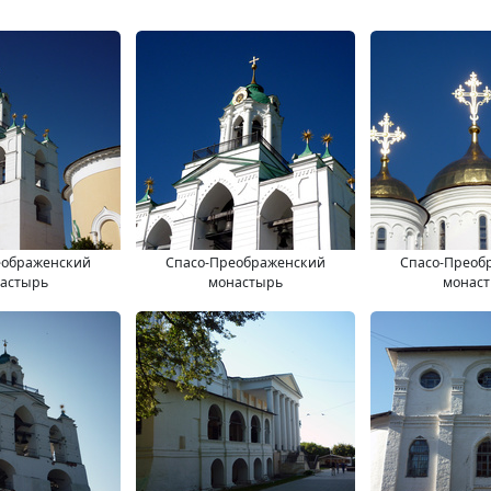
еображенский
Спасо-Преображенский
Спасо-Преоб
астырь
монастырь
монас