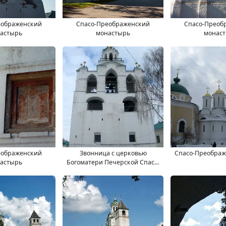
еображенский
Спасо-Преображенский
Спасо-Преоб
астырь
монастырь
монас
еображенский
Звонница с церковью
Спасо-Преображ
астырь
Богоматери Печерской Спасо-
Преображенского монастыря