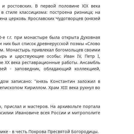
 и ростовских. В первой половине XIX века
в стиле классицизма: построена ризница; на
жена церковь Ярославских Чудотворцев (князей
е г.г. при монастыре была открыта Духовная
и них был список древнерусской поэмы «Слово
иным. Монастырь привлекал богомольцев своими
рь и царствующие особы: Иван IV, Петр I,
ине XX века реставрационные работы. Ансамбль
зей - заповедник, обладающий коллекцией,
одом записано: "князь Константин заложил в
епископом Кириллом. Храм XIII века рухнул во
, прислал и мастеров. На архивольте портала
Василии Ивановиче всея России и митрополите
ике - в честь Покрова Пресвятой Богородицы.