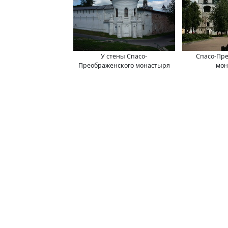
У стены Спасо-
Спасо-Пр
Преображенского монастыря
мон