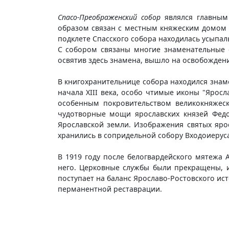
Спасо-Преображенский собор
являлся главным
образом связан с местным княжеским домом 
подклете Спасского собора находилась усыпал
С собором связаны многие знаменательные 
освятив здесь знамена, вышло на освобожден
В книгохранительнице собора находился знам
начала XIII века, особо чтимые иконы "Яросл
особенным покровительством великокняжеск
чудотворные мощи ярославских князей Федо
Ярославской земли. Изображения святых яро
хранились в сопридельной собору Входоиеруса
В 1919 году после белогвардейского мятежа 
него. Церковные службы были прекращены, и
поступает на баланс Ярославо-Ростовского ис
перманентной реставрации.