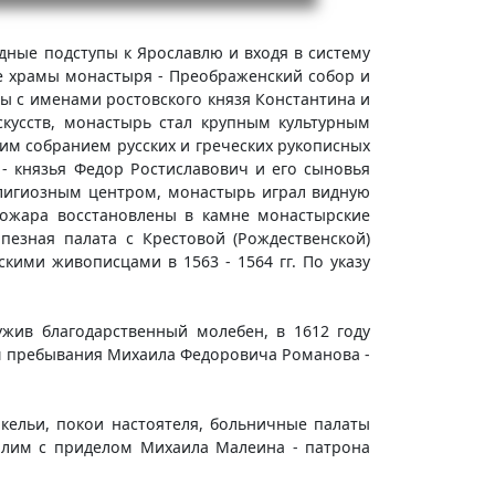
дные подступы к Ярославлю и входя в систему
е храмы монастыря - Преображенский собор и
ны с именами ростовского князя Константина и
скусств, монастырь стал крупным культурным
шим собранием русских и греческих рукописных
 - князья Федор Ростиславович и его сыновья
елигиозным центром, монастырь играл видную
 пожара восстановлены в камне монастырские
пезная палата с Крестовой (Рождественской)
кими живописцами в 1563 - 1564 гг. По указу
ужив благодарственный молебен, в 1612 году
м пребывания Михаила Федоровича Романова -
 кельи, покои настоятеля, больничные палаты
салим с приделом Михаила Малеина - патрона