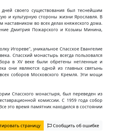
 дней своего существования был теснейшим
ую и культурную стороны жизни Ярославля. В
м наставником во всех делах княжеского дома.
чение Дмитрия Пожарского и Козьмы Минина,
лку Игореве", уникальное Спасское Евангелие
 века. Спасский монастырь всегда пользовался
обора в XV веке были обретены нетленные и
ека они являются одной из главных святынь
 всех соборов Московского Кремля. Эти мощи
тории Спасского монастыря, был переведен из
еставрационной комиссии. С 1959 года собор
Все это время памятник находился в состоянии
тировать страницу
Сообщить об ошибке