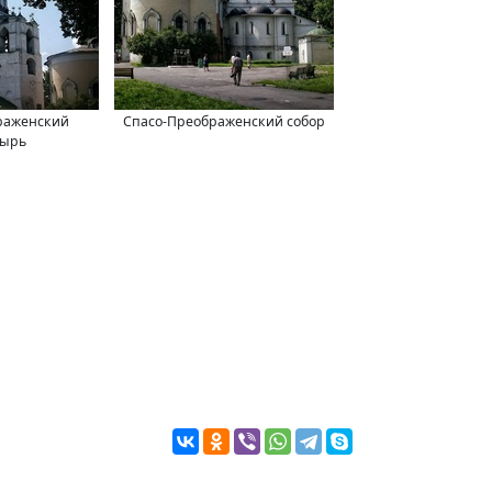
раженский
Спасо-Преображенский собор
тырь