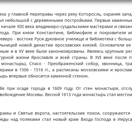
ека у главной переправы через реку Которосль, охраняя запа
ыл небольшой с деревянными постройками. Первые каменны
 начале XIII века владимиро-суздальскими мастерами и связа
олода. При князе Константине, библиофиле и покровителе и
северо - востоке Руси духовное училище и библиотека с боль
пальницей новой династии ярославских князей. Основатели ее
ным и в XV веке были канонизированы. Являясь крупным р
турной жизни Ярославля и всей страны. В XVI веке после
 монастырь), Спасо - Преображенский собор, звонница, тра
ами в 1506 - 1516 гг., а расписаны московскими и ярославс
тырь впервые обносится каменной стеною.
я при осаде города в 1609 году. От стен монастыря, отсл
вобождение Москвы. Весной 1613 года монастырь стал место
храмы и Святые ворота, настоятельские покои, сооружаются
беды над поляками стал новый храм Входа Господа в Иеру