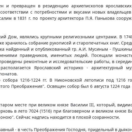
ен и превращен в резиденцию архиепископов ярославских
соответствии с потребностями и вкусами новых владельцев 
алим в 1831 г. по проекту архитектора П.Я. Панькова соору
кий Дом, являлись крупными религиозными центрами. В 1740-
ке хранилось собрание рукописей и старопечатных книг. Сред
X века найденный и опубликованный гр. А.И. Мусиным - Пушк
нениями праведников, именитых людей. Посещали монасты
ыли проведены ремонтные и исследовательские работы, в серед
асполагается Ярославский историко - архитектурный му
понатов.
 собора 1216-1224 гг. В Никоновской летописи под 1216 г
ого Преображения". Освящен собор был 6 августа 1224 года 
аром месте при великом князе Василии III, который, видимо
ерковь в лето 7024 (1516) при благоверном и великом князе 
оною". Сейчас надпись находится в плохой сохранности.
лавный - в честь Преображения Господня, придельный в дьякон