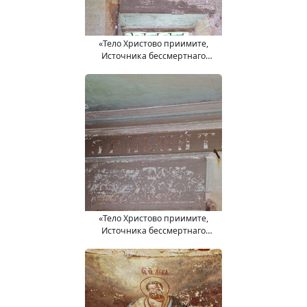
«Тело Христово приимите,
Источника бессмертнаго
вкусите»
«Тело Христово приимите,
Источника бессмертнаго
вкусите»