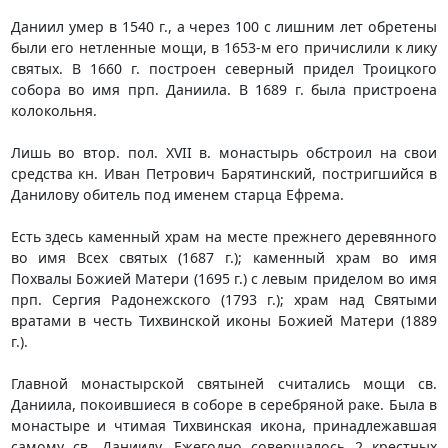
Даниил умер в 1540 г., а через 100 с лишним лет обретены
были его нетленные мощи, в 1653-м его причислили к лику
святых. В 1660 г. построен северный придел Троицкого
собора во имя прп. Даниила. В 1689 г. была пристроена
колокольня.
Лишь во втор. пол. XVII в. монастырь обстроил на свои
средства кн. Иван Петрович Барятинский, постригшийся в
Данилову обитель под именем старца Ефрема.
Есть здесь каменный храм на месте прежнего деревянного
во имя Всех святых (1687 г.); каменный храм во имя
Похвалы Божией Матери (1695 г.) с левым приделом во имя
прп. Сергия Радонежского (1793 г.); храм над Святыми
вратами в честь Тихвинской иконы Божией Матери (1889
г.).
Главной монастырской святыней считались мощи св.
Даниила, покоившиеся в соборе в серебряной раке. Была в
монастыре и чтимая Тихвинская икона, принадлежавшая
самому св. Даниилу. Ежегодно совершалось 2 крестных