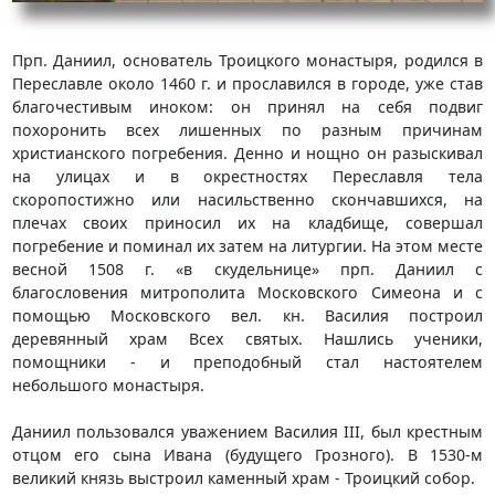
Прп. Даниил, основатель Троицкого монастыря, родился в
Переславле около 1460 г. и прославился в городе, уже став
благочестивым иноком: он принял на себя подвиг
похоронить всех лишенных по разным причинам
христианского погребения. Денно и нощно он разыскивал
на улицах и в окрестностях Переславля тела
скоропостижно или насильственно скончавшихся, на
плечах своих приносил их на кладбище, совершал
погребение и поминал их затем на литургии. На этом месте
весной 1508 г. «в скудельнице» прп. Даниил с
благословения митрополита Московского Симеона и с
помощью Московского вел. кн. Василия построил
деревянный храм Всех святых. Нашлись ученики,
помощники - и преподобный стал настоятелем
небольшого монастыря.
Даниил пользовался уважением Василия III, был крестным
отцом его сына Ивана (будущего Грозного). В 1530-м
великий князь выстроил каменный храм - Троицкий собор.