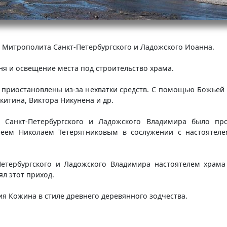
 Митрополита Санкт-Петербургского и Ладожского Иоанна.
ня и освещение места под строительство храма.
ли приостановлены из-за нехватки средств. С помощью Божье
китина, Виктора Никунена и др.
та Санкт-Петербургского и Ладожского Владимира было п
реем Николаем Тетерятниковым в сослужении с настоятеле
-Петербургского и Ладожского Владимира настоятелем храм
ял этот приход.
я Кожина в стиле древнего деревянного зодчества.