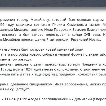
временен городу Михайлову, который был основан царем 
595 году казачьим сотником Плохим Семеновым сыном Ма
рхангела Михаила, святого Илии Пророка и Василия Блаженног
ветхость и был заново перестроен в конце XVII века. На
л в Михайлов преосвященный митрополит Рязанский Иосиф.
 на его месте был построен новый каменный храм.
 начата постройка нового собора в «новой форме по византий
ием в том же году.
дельная церковь с двумя престолами: во имя Предтечи и к
5 году (или в 1824 году) вместе с колокольней. Строителем е
имела пять и глав и ещё одну над приделом. Колокольня был
рама, сделанное священником. Имея воображение, можно пре
мя не существует.
 и 11 ноября 1914 года Преосвященнейший Димитрий (Сперовс