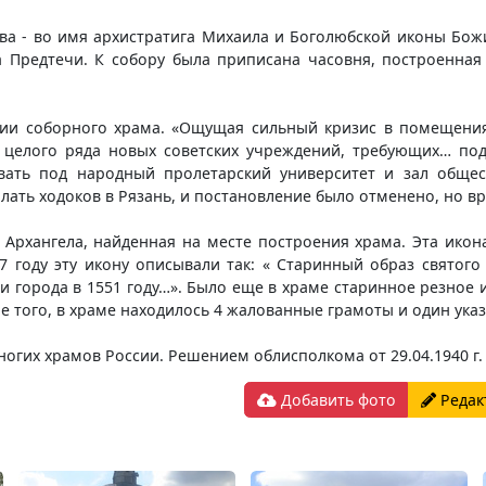
ва - во имя архистратига Михаила и Боголюбской иконы Божи
 Предтечи. К собору была приписана часовня, построенная
ии соборного храма. «Ощущая сильный кризис в помещениях
и целого ряда новых советских учреждений, требующих… по
вать под народный пролетарский университет и зал общес
лать ходоков в Рязань, и постановление было отменено, но 
Архангела, найденная на месте построения храма. Эта икона
7 году эту икону описывали так: « Старинный образ святог
города в 1551 году…». Было еще в храме старинное резное 
е того, в храме находилось 4 жалованные грамоты и один указ 
ногих храмов России. Решением облисполкома от 29.04.1940 г.
Добавить фото
Редак