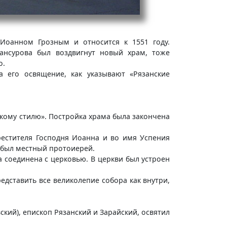
Иоанном Грозным и относится к 1551 году.
нсурова был воздвигнут новый храм, тоже
о.
 его освящение, как указывают «Рязанские
скому стилю». Постройка храма была закончена
рестителя Господня Иоанна и во имя Успения
е был местный протоиерей.
а соединена с церковью. В церкви был устроен
дставить все великолепие собора как внутри,
кий), епископ Рязанский и Зарайский, освятил