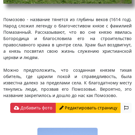
Помозово - название тянется из глубины веков (1614 год).
Народ сложил легенду о благочестивом князе с фамилией
Помазанный. Рассказывают, что во сне князю явилась
Богородица и благословила его на строительство
православного храма в центре села. Храм был воздвигнут,
а князь посвятил свою жизнь служению христианской
церкви и людям.
Можно предположить, что созданная князем тихая
обитель, где царили покой и справедливость, была
известна далеко за пределами села. К благодатному месту
тянулись люди, прозвав его Помозовье. Вероятно, это
название закрепилось и дошло до нас как Помозово.
Добавить фото
Редактировать страницу