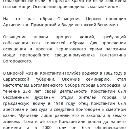
соблюдены не были. В престол Храма не были заложены
святые мощи. Освещение производилось малым чином.
На этот раз обряд Освящения Церкви проводил
Архиепископ Приморский и Владивостокский Вениамин.
Освящение церкви процесс долгий, требующий
соблюдения всех тонкостей обряда. Для проведения
освящения в престол Черниговского храма заложили
мощи преподобного свещенномученика Константина
Богородского.
В мирской жизни Константин Голубев родился в 1882 году в
Саратовской губернии. Окончив семинарию, стал
настоятелем Богоявленского Собора города Богородска. В
течение 23-х лет своей деятельности Константин был
бессменным духовным отцом жителей города. В
гражданскую войну в 1918 году отец Константин был
арестован и без суда и следствия приговорен к смертной
казни. Мучители лишь ранили его и закопали в землю
живьем. Память об отце Константине дошла до нашего
времени и в 2000 году он был общецерковно