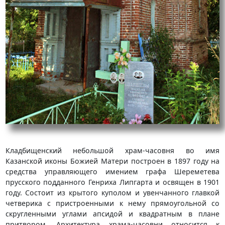
Кладбищенский небольшой храм-часовня во имя
Казанской иконы Божией Матери построен в 1897 году на
средства управляющего имением графа Шереметева
прусского подданного Генриха Липгарта и освящен в 1901
году. Состоит из крытого куполом и увенчанного главкой
четверика с пристроенными к нему прямоугольной со
скругленными углами апсидой и квадратным в плане
притвором. Архитектура храма-часовни относится к