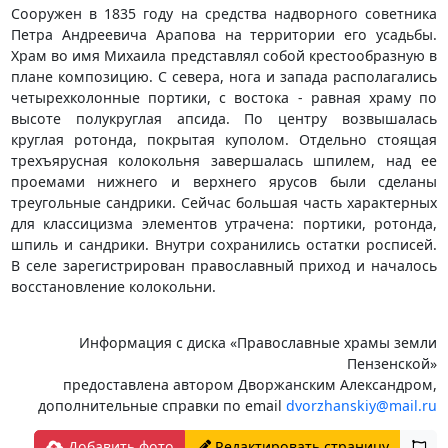
Сооружен в 1835 году на средства надворного советника
Петра Андреевича Арапова на территории его усадьбы.
Храм во имя Михаила представлял собой крестообразную в
плане композицию. С севера, нога и запада располагались
четырехколонные портики, с востока - равная храму по
высоте полукруглая апсида. По центру возвышалась
круглая ротонда, покрытая куполом. Отдельно стоящая
трехъярусная колокольня завершалась шпилем, над ее
проемами нижнего и верхнего ярусов были сделаны
треугольные сандрики. Сейчас большая часть характерных
для классицизма элементов утрачена: портики, ротонда,
шпиль и сандрики. Внутри сохранились остатки росписей.
В селе зарегистрирован православный приход и началось
восстановление колокольни.
Информация с диска «Православные храмы земли
Пензенской»
предоставлена автором Дворжанским Александром,
дополнительные справки по email
dvorzhanskiy@mail.ru
Добавить фото
Редактировать страницу