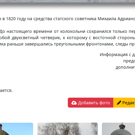
в 1820 году на средства статского советника Михаила Адриано
 До настоящего времени от колокольни сохранился только пе
обой двухсветный четверик, к которому с восточной стороны 
ика раньше завершались треугольными фронтонами, следы пр
Информация с д
пред
дополни
ается.
Добавить фото
Редак