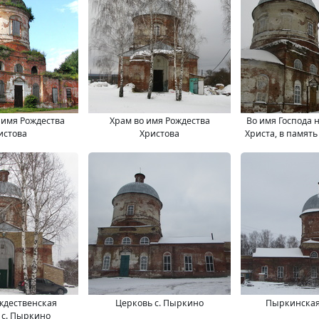
 имя Рождества
Храм во имя Рождества
Во имя Господа 
истова
Христова
Христа, в память
Рождества
ждественская
Церковь с. Пыркино
Пыркинская
 с. Пыркино