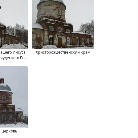
нашего Иисуса
Христорождественский храм
 чудесного Его
 церковь
 церковь