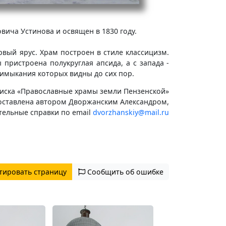
вича Устинова и освящен в 1830 году.
рвый ярус. Храм построен в стиле классицизм.
пристроена полукруглая апсида, а с запада -
имыкания которых видны до сих пор.
иска «Православные храмы земли Пензенской»
оставлена автором Дворжанским Александром,
тельные справки по email
dvorzhanskiy@mail.ru
тировать страницу
Сообщить об ошибке