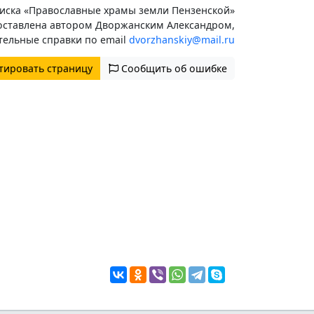
иска «Православные храмы земли Пензенской»
оставлена автором Дворжанским Александром,
тельные справки по email
dvorzhanskiy@mail.ru
тировать страницу
Сообщить об ошибке