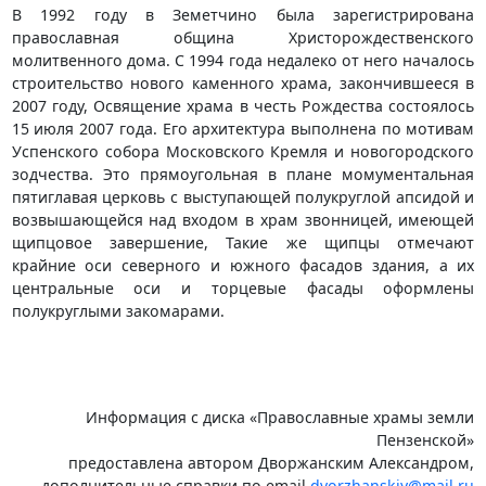
В 1992 году в Земетчино была зарегистрирована
православная община Христорождественского
молитвенного дома. С 1994 года недалеко от него началось
строительство нового каменного храма, закончившееся в
2007 году, Освящение храма в честь Рождества состоялось
15 июля 2007 года. Его архитектура выполнена по мотивам
Успенского собора Московского Кремля и новогородского
зодчества. Это прямоугольная в плане момументальная
пятиглавая церковь с выступающей полукруглой апсидой и
возвышающейся над входом в храм звонницей, имеющей
щипцовое завершение, Такие же щипцы отмечают
крайние оси северного и южного фасадов здания, а их
центральные оси и торцевые фасады оформлены
полукруглыми закомарами.
Информация с диска «Православные храмы земли
Пензенской»
предоставлена автором Дворжанским Александром,
дополнительные справки по email
dvorzhanskiy@mail.ru