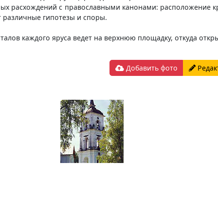
имых расхождений с православными канонами: расположение кр
 различные гипотезы и споры.
рталов каждого яруса ведет на верхнюю площадку, откуда откр
Добавить фото
Редак