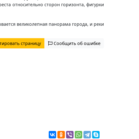
еста относительно сторон горизонта, фигурки
ывается великолепная панорама города, и реки
тировать страницу
Сообщить об ошибке