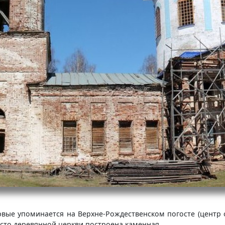
ые упоминается на Верхне-Рождественском погосте (центр окр
есто деревянной церкви построена каменная.