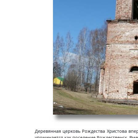
Деревянная церковь Рождества Христова вперв
упоминается как поселение Рождественск. Вм