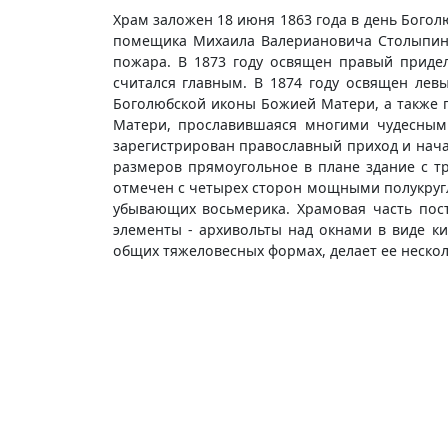
Храм заложен 18 июня 1863 года в день Бого
помещика Михаила Валериановича Столыпина,
пожара. В 1873 году освящен правый приде
считался главным. В 1874 году освящен лев
Боголюбской иконы Божией Матери, а также 
Матери, прославившаяся многими чудесными 
зарегистрирован православный приход и нача
размеров прямоугольное в плане здание с тр
отмечен с четырех сторон мощными полукругл
убывающих восьмерика. Храмовая часть пост
элементы - архивольты над окнами в виде к
общих тяжеловесных формах, делает ее неско