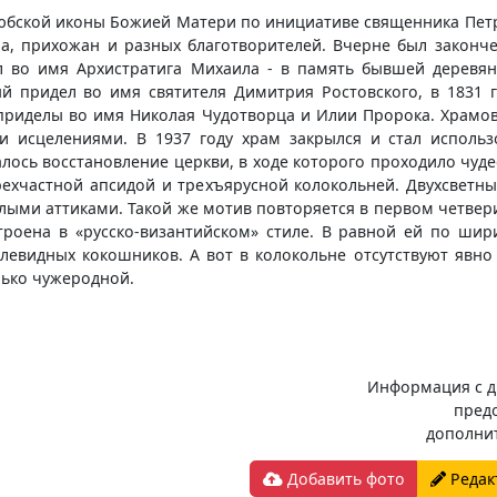
любской иконы Божией Матери по инициативе священника Петр
 прихожан и разных благотворителей. Вчерне был закончен 
л во имя Архистратига Михаила - в память бывшей деревян
ый придел во имя святителя Димитрия Ростовского, в 1831 г
приделы во имя Николая Чудотворца и Илии Пророка. Храмо
исцелениями. В 1937 году храм закрылся и стал использо
лось восстановление церкви, в ходе которого проходило чуд
ехчастной апсидой и трехъярусной колокольней. Двухсветны
ыми аттиками. Такой же мотив повторяется в первом четвери
роена в «русско-византийском» стиле. В равной ей по шир
илевидных кокошников. А вот в колокольне отсутствуют явно
лько чужеродной.
Информация с д
пред
дополни
Добавить фото
Редак