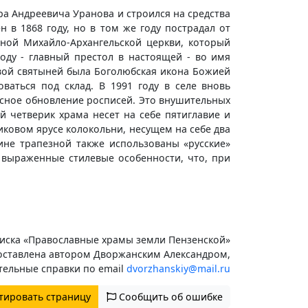
а Андреевича Уранова и строился на средства
в 1868 году, но в том же году пострадал от
ной Михайло-Архангельской церкви, который
оду - главный престол в настоящей - во имя
вой святыней была Боголюбская икона Божией
ваться под склад. В 1991 году в селе вновь
есное обновление росписей. Это внушительных
й четверик храма несет на себе пятиглавие и
ковом ярусе колокольни, несущем на себе два
ине трапезной также использованы «русские»
 выраженные стилевые особенности, что, при
иска «Православные храмы земли Пензенской»
оставлена автором Дворжанским Александром,
тельные справки по email
dvorzhanskiy@mail.ru
тировать страницу
Сообщить об ошибке