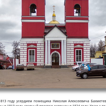
1813 году усердием помещика Николая Алексеевича Бахметев
ны в 1813 году, главный престол освящен в 1824 году. Храм с