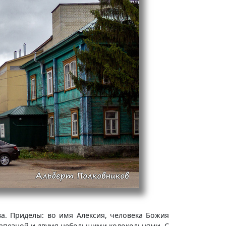
а. Приделы: во имя Алексия, человека Божия
 трапезной и двумя небольшими колокольнями. С