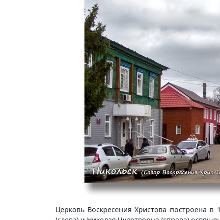
Церковь Воскресения Христова построена в 
(слева) и Николая Чудотворца (справа) освяще