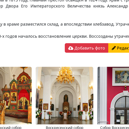
ер Двора Его Императорского Величества князь Александр
ду в храме разместился склад, а впоследствии хлебзавод. Утра
-х годов началось восстановление церкви. Воссозданы утраче
Добавить фото
Редак
нский собор
Воскресенский собор
Собор Воскресе