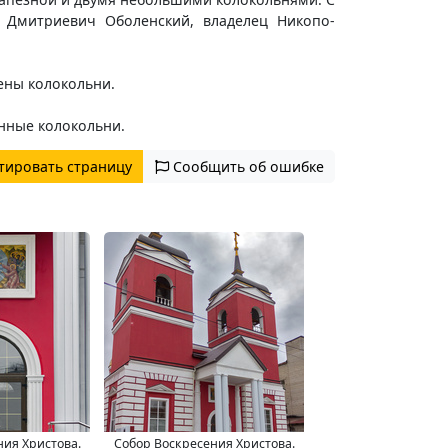
 Дмитриевич Оболенский, владелец Никопо-
чены колокольни.
нные колокольни.
тировать страницу
Сообщить об ошибке
ния Христова.
Собор Воскресения Христова.