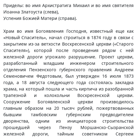
Приделы: во имя Архистратига Михаил и во имя святителя
Иоанна Златоуста (слева),
Успения Божией Матери (справа).
Храм во имя Богоявления Господня, известный еще как
«Новый Спаситель», начал строиться в 1874 году в связи с
закрытием из-за ветхости Воскресенской церкви («Старого
Спасителя»), которой после проведения рядом с ней
железной дороги угрожало разрушение. Проект церкви,
разработанный младшим инженером строительного
отделения Пензенского губернского правления Андреем
Семеновичем Федотовым, был утвержден 16 июля 1873
года, а 18 августа следующего года состоялась закладка
храма, на который пошла и часть кирпича из разобранной
трапезной и колокольни Воскресенской церкви.
Сооружение Богоявленской церкви производилось
главным образом на 20 тысяч рублей, пожертвованных
бывшим тамбовским губернским предводителем
дворянства, одним из инициаторов строительства
прошедшей через Пензу Моршанско-Сызранской
железной дороги, тайным советником Сергеем