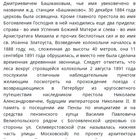
Дмитриевичем Башмаковым, чье имя увековечено в
названии ж.д. станции «Башмаково». 30 декабря 1884 года
церковь была освящена. Кроме главного престола во имя
Богоявления Господня в ней находились еще два придела:
справа - во имя Успения Божией Матери и слева - во имя
Архистратига Михаила и прочих бесплотных сил и во имя
св. Иоанна Златоуста, Возведение колокольни началось в
1888 году, но, сложенная до высоты 40 метров, она 11
сентября 1891 года обрушилась, и вместо нее была сделана
временная деревянная звонница. Следует отметить, что
леса вокруг строящейся колокольни 2 августа 1891 года
послужили отличным наблюдательным пунктом
желающим посмотреть на прохождение поезда с
возвращающимся в Петербург из кругосветного
путешествия наследником престола Николаем
Александровичем, будущим императором Николаем II. В
память о посещении им Пензы по инициативе и на
средства пензенского купца Василия Павловича
Велиопольского рядом с Богоявленской церковью со
стороны ул. Селиверстовской (так называлась нижняя
часть улицы Московской) по проекту архитектора