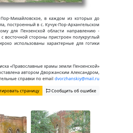
к-Пор-Михайловское, в каждом из которых до
а, построенный в с. Кучук-Пор-Архангельском
дкому для Пензенской области направлению -
у с восточной стороны пристроен полукруглый
широко использованы характерные для готики
иска «Православные храмы земли Пензенской»
оставлена автором Дворжанским Александром,
тельные справки по email
dvorzhanskiy@mail.ru
тировать страницу
Сообщить об ошибке