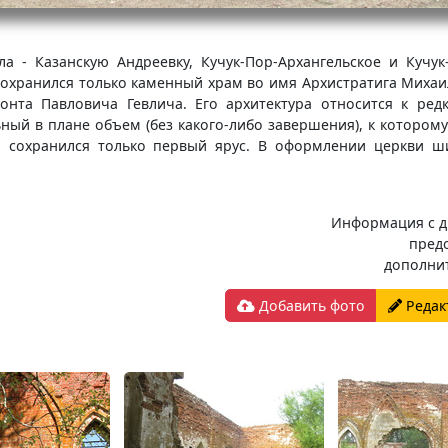
а - Казанскую Андреевку, Кучук-Пор-Архангельское и Кучу
хранился только каменный храм во имя Архистратига Михаил
онта Павловича Гевлича. Его архитектура относится к ре
ьный в плане объем (без какого-либо завершения), к котором
ой сохранился только первый ярус. В оформлении церкви 
Информация с д
пред
дополни
Добавить фото
Редак