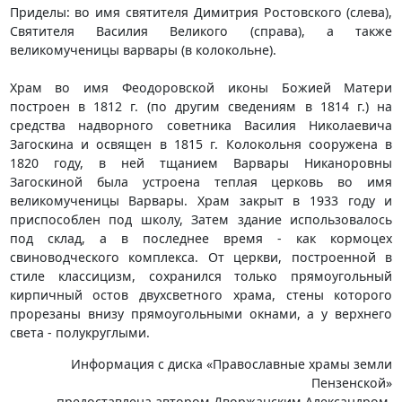
Приделы: во имя святителя Димитрия Ростовского (слева),
Святителя Василия Великого (справа), а также
великомученицы варвары (в колокольне).
Храм во имя Феодоровской иконы Божией Матери
построен в 1812 г. (по другим сведениям в 1814 г.) на
средства надворного советника Василия Николаевича
Загоскина и освящен в 1815 г. Колокольня сооружена в
1820 году, в ней тщанием Варвары Никаноровны
Загоскиной была устроена теплая церковь во имя
великомученицы Варвары. Храм закрыт в 1933 году и
приспособлен под школу, Затем здание использовалось
под склад, а в последнее время - как кормоцех
свиноводческого комплекса. От церкви, построенной в
стиле классицизм, сохранился только прямоугольный
кирпичный остов двухсветного храма, стены которого
прорезаны внизу прямоугольными окнами, а у верхнего
света - полукруглыми.
Информация с диска «Православные храмы земли
Пензенской»
предоставлена автором Дворжанским Александром,