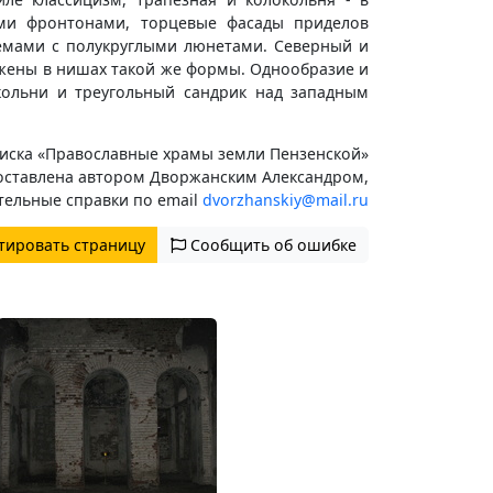
ми фронтонами, торцевые фасады приделов
емами с полукруглыми люнетами. Северный и
жены в нишах такой же формы. Однообразие и
кольни и треугольный сандрик над западным
иска «Православные храмы земли Пензенской»
оставлена автором Дворжанским Александром,
тельные справки по email
dvorzhanskiy@mail.ru
тировать страницу
Сообщить об ошибке