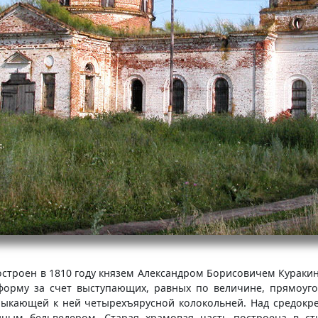
остроен в 1810 году князем Александром Борисовичем Куракины
форму за счет выступающих, равных по величине, прямоуг
ыкающей к ней четырехъярусной колокольней. Над средокр
ным бельведером. Старая храмовая часть построена в сти