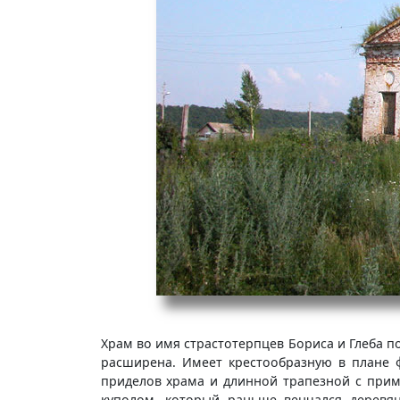
Храм во имя страстотерпцев Бориса и Глеба п
расширена. Имеет крестообразную в плане 
приделов храма и длинной трапезной с прим
куполом, который раньше венчался деревян