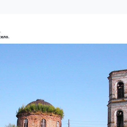
.
ело.