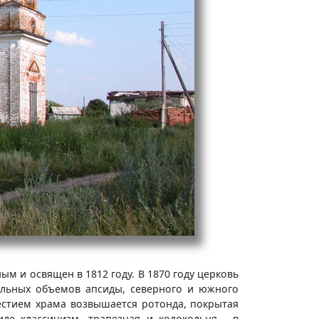
м и освящен в 1812 году. В 1870 году церковь
ольных объемов апсиды, северного и южного
естием храма возвышается ротонда, покрытая
ле классицизм, трапезная и колокольня - в