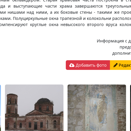
да и выступающие части храма завершаются треугольны
ми нишами над ними, а их боковые стены - такими же про
ами. Полуциркульные окна трапезной и колокольни располо
компенсируют круглые окна невысокого второго яруса коло
Информация с д
пред
дополни
Добавить фото
Редак