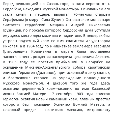
Перед революцией на Сазань-горе, в пяти верстах от г.
Сердобска, находился мужской монастырь. Основанием его
стала келья в пещере, вырытая 70-летним старцем
Серафимом (в миру - Сила Жупин). Основателем монастыря
считается сердобский мещанин Андрей Николаевич
Грузинцев, по просьбе которого Сердобская дума уступила
ему здесь место «для молитвы и подвигов». В пещерах был
устроен подземный храм во имя святителя и чудотворца
Николая, а в 1904 году по инициативе землемера Гавриила
Григорьевича Крапивина в овраге была поставлена
часовня в честь рождения наследника цесаревича Алексея.
В 1905 году ее посетил прибывший в Сердобск на
освящение Михайло-Архангельского собора саратовский
епископ Гермоген (Долганов), причисленный к лику святых,
и благословил старцев на учреждение полноценного
мужского монастыря. 4 декабря того же года здесь
освятили деревянный храм-часовню во имя Казанской
иконы Божией Матери. 17 сентября 1903 года епископ
Гермоген освятил новый каменный храм, главный престол
которого был посвящен Успению Божией Матери, а
северный придел - святителю Алексию, митрополиту