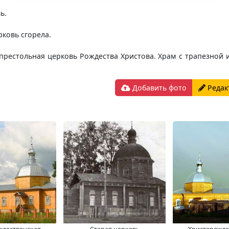
ь.
рковь сгорела.
престольная церковь Рождества Христова. Храм с трапезной и
Добавить фото
Редак