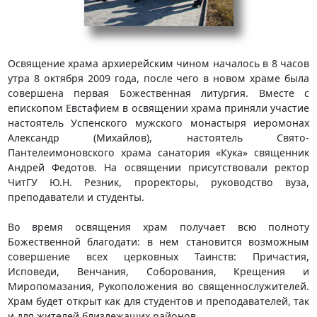
Освящение храма архиерейским чином началось в 8 часов
утра 8 октября 2009 года, после чего в новом храме была
совершена первая Божественная литургия. Вместе с
епископом Евстафием в освящении храма приняли участие
настоятель Успенского мужского монастыря иеромонах
Александр (Михайлов), настоятель Свято-
Пантелеимоновского храма санатория «Кука» священник
Андрей Федотов. На освящении присутствовали ректор
ЧитГУ Ю.Н. Резник, проректоры, руководство вуза,
преподаватели и студенты.
Во время освящения храм получает всю полноту
Божественной благодати: в нем становится возможным
совершение всех церковных Таинств: Причастия,
Исповеди, Венчания, Соборования, Крещения и
Миропомазания, Рукоположения во священнослужителей.
Храм будет открыт как для студентов и преподавателей, так
и для жителей близлежащих районов.