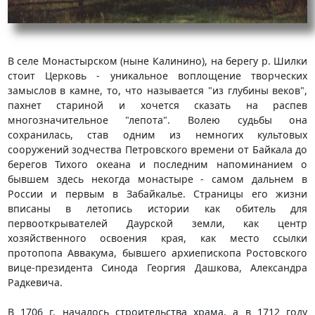
В селе Монастырском (ныне Калинино), на берегу р. Шилки
стоит Церковь - уникальное воплощение творческих
замыслов в камне, то, что называется "из глубины веков",
пахнет стариной и хочется сказать на распев
многозначительное "лепота". Волею судьбы она
сохранилась, став одним из немногих культовых
сооружений зодчества Петровского времени от Байкала до
берегов Тихого океана и последним напоминанием о
бывшем здесь некогда монастыре - самом дальнем в
России и первым в Забайкалье. Страницы его жизни
вписаны в летопись истории как обитель для
первооткрывателей Даурской земли, как центр
хозяйственного освоения края, как место ссылки
протопопа Аввакума, бывшего архиепископа Ростовского
вице-президента Синода Георгия Дашкова, Александра
Радкевича.
В 1706 г. началось строительства храма, а в 1712 году