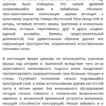
церковь была освящена. Это самый древний
сохранившийся храм в Забайкалье. Объемно-
пространственная композиция церкви восходит к
культовому зодчеству Северо-Восточной Руси конца XVII в:
алтарь, четверик летнего храма, трапезная и колокольня,
объемы, которых, переливаясь, друг в друга, создают
единый ансамбль. Являясь градостроительной
доминантой, она удивительным образом держит все
окружающее пространство, ограниченное естественными
склонами сопок.
В настоящее время церковь не используется, утрачена
крыша над алтарем и трапезной вследствие чего из-за
агрессивного капиллярного подсоса влаги продолжает
прогрессировать разрушительная сила больших трещин в
стенах. Усугубляет положение сильно поднявшийся
культурный слой, а также использование церкви как отстой
скота в летнее время. Без инженерного обследования
сегодня сложно говорить о технических возможностях
кирпича, о возможной временной усталости материала,
несущей способности конструкций. Нельзя забывать и о