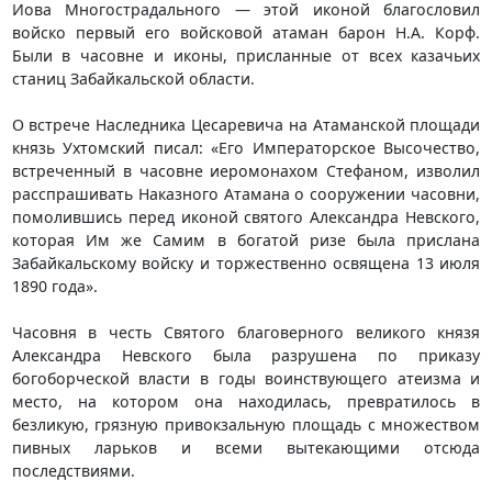
Иова Многострадального — этой иконой благословил
войско первый его войсковой атаман барон Н.А. Корф.
Были в часовне и иконы, присланные от всех казачьих
станиц Забайкальской области.
О встрече Наследника Цесаревича на Атаманской площади
князь Ухтомский писал: «Его Императорское Высочество,
встреченный в часовне иеромонахом Стефаном, изволил
расспрашивать Наказного Атамана о сооружении часовни,
помолившись перед иконой святого Александра Невского,
которая Им же Самим в богатой ризе была прислана
Забайкальскому войску и торжественно освящена 13 июля
1890 года».
Часовня в честь Святого благоверного великого князя
Александра Невского была разрушена по приказу
богоборческой власти в годы воинствующего атеизма и
место, на котором она находилась, превратилось в
безликую, грязную привокзальную площадь с множеством
пивных ларьков и всеми вытекающими отсюда
последствиями.