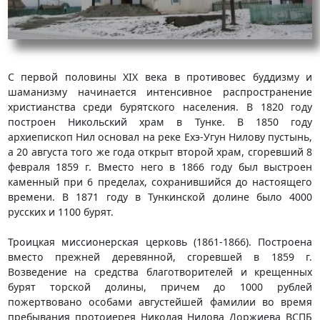
С первой половины XIX века в противовес буддизму и
шаманизму начинается интенсивное распространение
христианства среди бурятского населения. В 1820 году
построен Никольский храм в Тунке. В 1850 году
архиепископ Нил основал на реке Ехэ-Угун Нилову пустынь,
а 20 августа того же года открыт второй храм, сгоревший 8
февраля 1859 г. Вместо него в 1866 году был выстроен
каменный при 6 пределах, сохранившийся до настоящего
времени. В 1871 году в Тункинской долине было 4000
русских и 1100 бурят.
Троицкая миссионерская церковь (1861-1866). Построена
вместо прежней деревянной, сгоревшей в 1859 г.
Возведение на средства благотворителей и крещенных
бурят торской долины, причем до 1000 рублей
пожертвовано особами августейшей фамилии во время
пребывания протоиерея Николая Нилова Доржиева ВСПБ