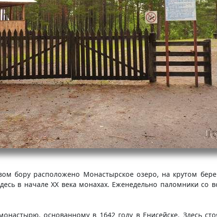
овом бору расположено Монастырское озеро, на крутом бере
десь в начале XX века монахах. Еженедельно паломники со в
монастырю, основанному в 1642 году в Енисейске. Здесь сто