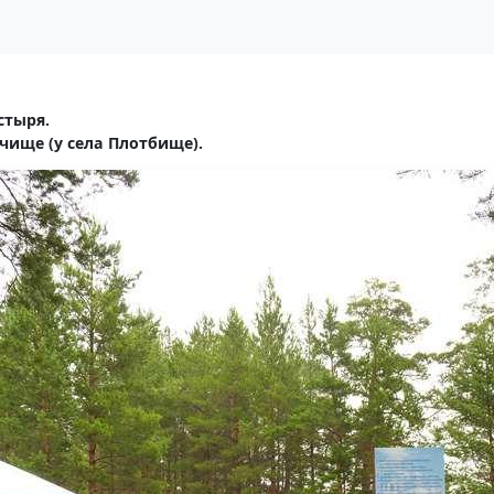
стыря.
чище (у села Плотбище).