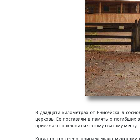
В двадцати километрах от Енисейска в сосн
церковь. Ее поставили в память о погибших з
приезжают поклониться этому святому месту.
Когда-то это озеро принадлежало мужскому 