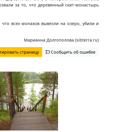
звали за то, что деревянный скит-монастырь
 что всех монахов вывезли на озеро, убили и
Марианна Долгополова (sibterra.ru)
тировать страницу
Сообщить об ошибке