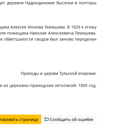
одит деревня Надеждинекие Выселки в полторы
ика Алексея Ионова Темяшева. В 1826 к этому
еля помещика Николая Алексеевича Темяшева.
вие обветшалости сводов был заново переделан
Приходы и церкви Тульской епархии:
е из церковно-приходских летописей. 1895 год.
тировать страницу
Сообщить об ошибке