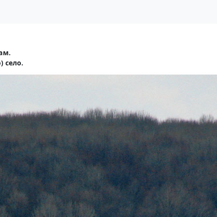
ам.
 село.