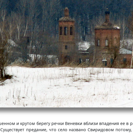
нном и крутом берегу речки Веневки вблизи впадения ее в р. 
. Существует предание, что село названо Свиридовом потому,