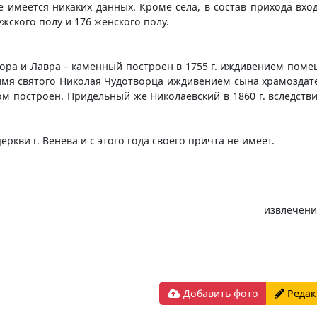
е имеется никаких данных. Кроме села, в состав прихода вх
ужского полу и 176 женского полу.
ора и Лавра – каменный построен в 1755 г. иждивением помещ
 имя святого Николая Чудотворца иждивением сына храмоздат
ом построен. Придельный же Николаевский в 1860 г. вследст
еркви г. Венева и с этого года своего причта не имеет.
извлечени
Добавить фото
Редак