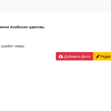
иана Асийских церковь.
 разбит сквер.
Добавить фото
Редак