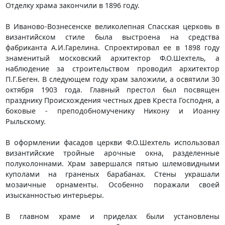
Отделку храма закончили в 1896 году.
В Иваново-Вознесенске великолепная Спасская церковь в
византийском стиле была выстроена на средства
фабриканта А.И.Гарелина. Спроектировал ее в 1898 году
знаменитый московский архитектор Ф.О.Шехтель, а
наблюдение за строительством проводил архитектор
П.Г.Беген. В следующем году храм заложили, а освятили 30
октября 1903 года. Главный престол был посвящен
празднику Происхождения честных древ Креста Господня, а
боковые - преподобномученику Никону и Иоанну
Рыльскому.
В оформлении фасадов церкви Ф.О.Шехтель использовал
византийские тройные арочные окна, разделенные
полуколоннами. Храм завершался пятью шлемовидными
куполами на граненых барабанах. Стены украшали
мозаичные орнаменты. Особенно поражали своей
изысканностью интерьеры.
В главном храме и приделах были установлены