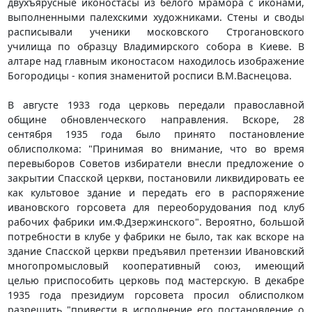
двухъярусные иконостасы из белого мрамора с иконами,
выполненными палехскими художниками. Стены и своды
расписывали ученики московского Строгановского
училища по образцу Владимирского собора в Киеве. В
алтаре над главным иконостасом находилось изображение
Богородицы - копия знаменитой росписи В.М.Васнецова.
В августе 1933 года церковь передали православной
общине обновленческого направления. Вскоре, 28
сентября 1935 года было принято постановление
облисполкома: "Принимая во внимание, что во время
перевыборов Советов избиратели внесли предложение о
закрытии Спасской церкви, постановили ликвидировать ее
как культовое здание и передать его в распоряжение
ивановского горсовета для переоборудования под клуб
рабочих фабрики им.Ф.Дзержинского". Вероятно, большой
потребности в клубе у фабрики не было, так как вскоре на
здание Спасской церкви предъявил претензии Ивановский
многопромысловый кооперативный союз, имеющий
целью приспособить церковь под мастерскую. В декабре
1935 года президиум горсовета просил облисполком
разрешить "привести в исполнение его постановление о