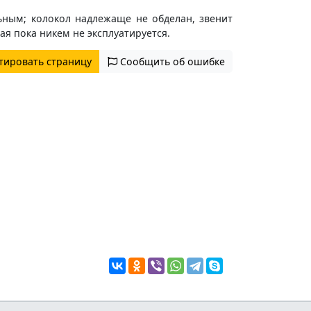
ьным; колокол надлежаще не обделан, звенит
ая пока никем не эксплуатируется.
тировать страницу
Сообщить об ошибке