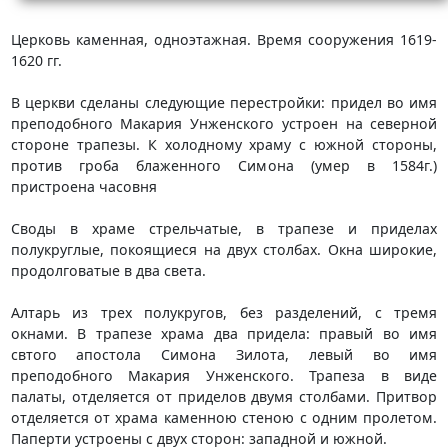
Церковь каменная, одноэтажная. Время сооружения 1619-
1620 гг.
В церкви сделаны следующие перестройки: придел во имя
преподобного Макария Унженского устроен на северной
стороне трапезы. К холодному храму с южной стороны,
против гроба блаженного Симона (умер в 1584г.)
пристроена часовня
Своды в храме стрельчатые, в трапезе и приделах
полукруглые, покоящиеся на двух столбах. Окна широкие,
продолговатые в два света.
Алтарь из трех полукругов, без разделений, с тремя
окнами. В трапезе храма два придела: правый во имя
свтого апостола Симона Зилота, левый во имя
преподобного Макария Унженского. Трапеза в виде
палаты, отделяется от приделов двумя столбами. Притвор
отделяется от храма каменною стеною с одним пролетом.
Паперти устроены с двух сторон: западной и южной.