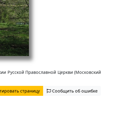
хии Русской Православной Церкви (Московский
тировать страницу
Сообщить об ошибке