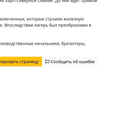
ия Харп-Северное Сияние. До нее идет прямой
 заключенных, которые строили железную
ек. Впоследствии лагерь был преобразован в
оизводственные начальники, бухгалтеры,
тировать страницу
Сообщить об ошибке