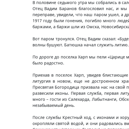
В половине седьмого утра мы собрались в са
Отец Вадим Баранов благословил нас, и мы 
переправе, увидели, что наш паром ушел, а др
1917 году были гонения, погибло много люд
баржами, а баржи шли из Омска, Новосибирска
Вот паром тронулся. Отец Вадим сказал: «Буд
волны бушуют. Батюшка начал служить литию. М
По дороге до поселка Харп мы пели «Царице м
было радостно.
Приехав в поселок Харп, увидев блистающие
литургия в новом, еще не достроенном хра
Пресвятая Богородица призвала нас на свой 
развесили иконы. Первая служба, первая литу
много – гости из Салехарда, Лабытнанги, Обск
незабываемый день.
После службы Крестный ход, с иконами и хор
окропляли святой водой, и они радовались вм