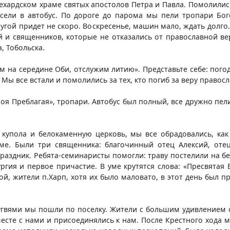
лехардском храме святых апостолов Петра и Павла. Помолили
сели в автобус. По дороге до парома мы пели тропари Бог
угой придет не скоро. Воскресенье, машин мало, ждать долго
ей и священников, которые не отказались от православной в
, Тобольска.
ем на середине Оби, отслужим литию». Представьте себе: пого
ы все встали и помолились за тех, кто погиб за веру правос
оя Преблагая», тропари. Автобус был полный, все дружно пели
 купола и белокаменную церковь, мы все обрадовались, как
ме. Были три священника: благочинный отец Алексий, оте
праздник. Ребята-семинаристы помогли: траву постелили на 
ргия и первое причастие. В уме крутятся слова: «Пресвятая 
ой, жители п.Харп, хотя их было маловато, в этот день был 
угвями мы пошли по поселку. Жители с большим удивлением 
есте с нами и присоединялись к нам. После Крестного хода м