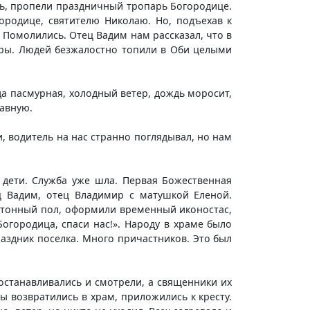
сь, пропели праздничный тропарь Богородице.
ородице, святителю Николаю. Но, подъехав к
. Помолились. Отец Вадим нам рассказал, что в
еры. Людей безжалостно топили в Оби целыми
да пасмурная, холодный ветер, дождь моросит,
лавную.
, водитель на нас странно поглядывал, но нам
 дети. Служба уже шла. Первая Божественная
ц Вадим, отец Владимир с матушкой Еленой.
бетонный пол, оформили временный иконостас,
Богородица, спаси нас!». Народу в храме было
праздник поселка. Много причастников. Это был
останавливались и смотрели, а священники их
ы возвратились в храм, приложились к кресту.