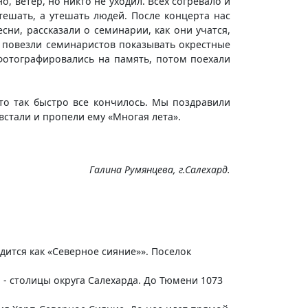
, ветер, но никто не уходил. Всех согревало и
тешать, а утешать людей. После концерта нас
ни, рассказали о семинарии, как они учатся,
, повезли семинаристов показывать окрестные
 фотографировались на память, потом поехали
то так быстро все кончилось. Мы поздравили
встали и пропели ему «Многая лета».
Галина Румянцева, г.Салехард.
дится как «Северное сияние»». Поселок
 - столицы округа Салехарда. До Тюмени 1073