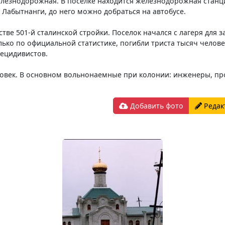
елезнодорожная. В поселке находится железнодорожная станц
 Лабытнанги, до него можно добраться на автобусе.
стве 501-й сталинской стройки. Поселок начался с лагеря для
олько по официальной статистике, погибли триста тысяч челов
ецидивистов.
ловек. В основном вольнонаемные при колонии: инженеры, пр
Добавить фото
Редак