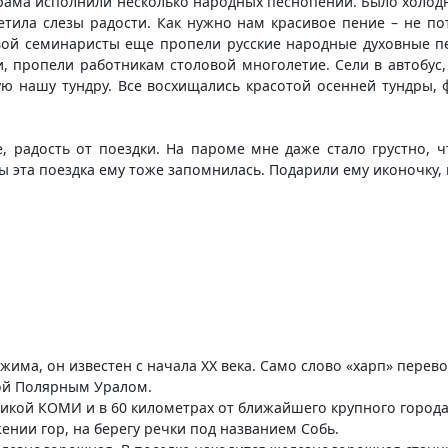
рама исполнили несколько народных песнопений. Было холодно
етила слезы радости. Как нужно нам красивое пение – не по
вой семинаристы еще пропели русские народные духовные пес
и, пропели работникам столовой многолетие. Сели в автобус
ную нашу тундру. Все восхищались красотой осенней тундры,
 радость от поездки. На пароме мне даже стало грустно, ч
ы эта поездка ему тоже запомнилась. Подарили ему иконочку, 
има, он известен с начала XX века. Само слово «харп» перево
ой Полярным Уралом.
ликой КОМИ и в 60 километрах от ближайшего крупного города
жении гор, на берегу речки под названием Собь.