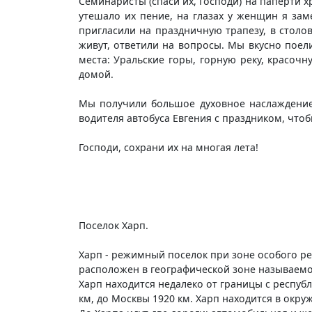
Семинаристы (спаси их, Господи) на паперти х
утешало их пение, на глазах у женщин я зам
пригласили на праздничную трапезу, в столо
живут, ответили на вопросы. Мы вкусно поел
места: Уральские горы, горную реку, красоч
домой.
Мы получили большое духовное наслаждение,
водителя автобуса Евгения с праздником, чтоб
Господи, сохрани их на многая лета!
Поселок Харп.
Харп - режимный поселок при зоне особого реж
расположен в географической зоне называем
Харп находится недалеко от границы с респуб
км, до Москвы 1920 км. Харп находится в окру