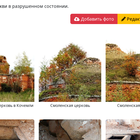
ркви в разрушенном состоянии.
Добавить фото
Редак
ерковь в Кочемли
Смоленская церковь
Смоленская