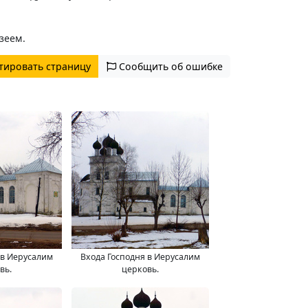
зеем.
тировать страницу
Сообщить об ошибке
 в Иерусалим
Входа Господня в Иерусалим
вь.
церковь.