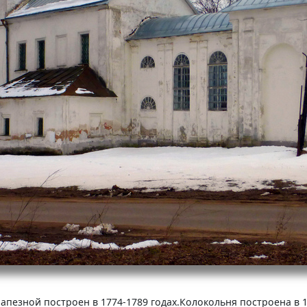
пезной построен в 1774-1789 годах.Колокольня построена в 