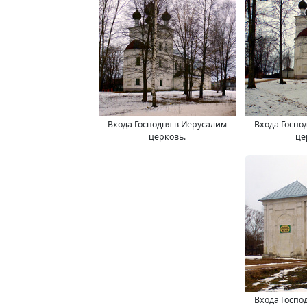
Входа Господня в Иерусалим
Входа Госпо
церковь.
це
Входа Госпо