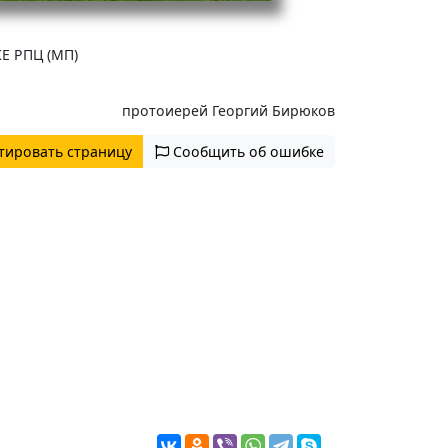
Е РПЦ (МП)
протоиерей Георгий Бирюков
тировать страницу
Сообщить об ошибке