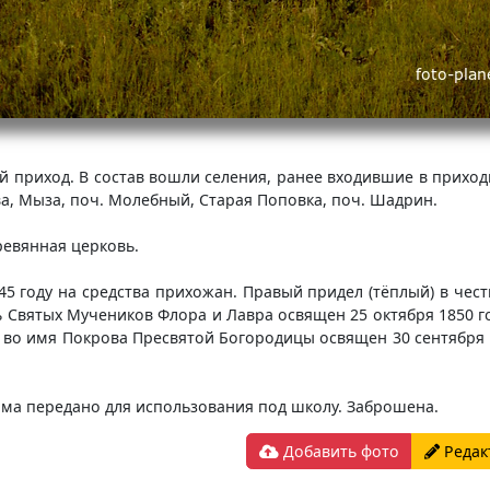
й приход. В состав вошли селения, ранее входившие в приход
а, Мыза, поч. Молебный, Старая Поповка, поч. Шадрин.
ревянная церковь.
5 году на средства прихожан. Правый придел (тёплый) в чес
ь Святых Мучеников Флора и Лавра освящен 25 октября 1850 го
 во имя Покрова Пресвятой Богородицы освящен 30 сентября 1
рама передано для использования под школу. Заброшена.
Добавить фото
Редак