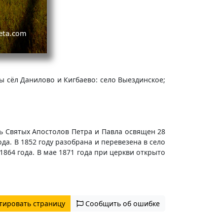
ы сёл Данилово и Кигбаево: село Выездинское;
ть Святых Апостолов Петра и Павла освящен 28
да. В 1852 году разобрана и перевезена в село
864 года. В мае 1871 года при церкви открыто
тировать страницу
Сообщить об ошибке